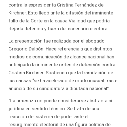
b
er
s
e
contra la expresidenta Cristina Fernández de
o
A
Kirchner. Esto llegó ante la difusión del inminente
o
p
fallo de la Corte en la causa Vialidad que podría
k
p
dejarla detenida y fuera del escenario electoral.
La presentación fue realizada por el abogado
Gregorio Dalbón. Hace referencia a que distintos
medios de comunicación de alcance nacional han
anticipado la inminente orden de detención contra
Cristina Kirchner. Sostienen que la tramitación de
las causas “se ha acelerado de modo inusual tras el
anuncio de su candidatura a diputada nacional”.
“La amenaza no puede considerarse abstracta ni
jurídica en sentido técnico. Se trata de una
reacción del sistema de poder ante el
resurgimiento electoral de una figura política de