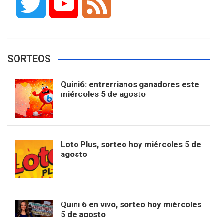
T
Y
F
c
s
k
n
o
w
o
e
e
t
T
t
g
SORTEOS
i
u
e
b
a
o
e
l
Quini6: entrerrianos ganadores este
t
T
d
miércoles 5 de agosto
o
g
k
r
e
t
u
o
r
e
M
Loto Plus, sorteo hoy miércoles 5 de
e
b
agosto
k
a
s
a
r
e
m
t
p
Quini 6 en vivo, sorteo hoy miércoles
5 de agosto