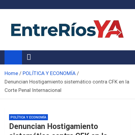
Skip
to
content
Noticias de Entre Ríos
Información de toda la provincia ahora
Home
POLÍTICA Y ECONOMÍA
Denuncian Hostigamiento sistemático contra CFK en la
Corte Penal Internacional
POLÍTICA Y ECONOMÍA
Denuncian Hostigamiento