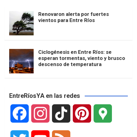
Renovaron alerta por fuertes
vientos para Entre Ríos
Ciclogénesis en Entre Ríos: se
esperan tormentas, viento y brusco
descenso de temperatura
EntreRíosYA en las redes
F
I
T
P
G
a
n
i
i
o