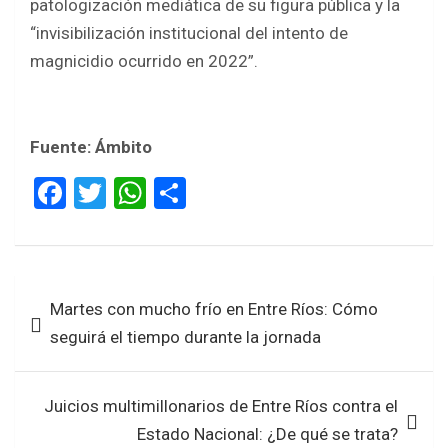
patologización mediática de su figura pública y la
“invisibilización institucional del intento de
magnicidio ocurrido en 2022”.
Fuente: Ámbito
F
T
W
S
a
wi
h
h
ce
tt
at
ar
b
er
s
e
Navegación
Martes con mucho frío en Entre Ríos: Cómo
o
A
de
seguirá el tiempo durante la jornada
o
p
entradas
k
p
Juicios multimillonarios de Entre Ríos contra el
Estado Nacional: ¿De qué se trata?