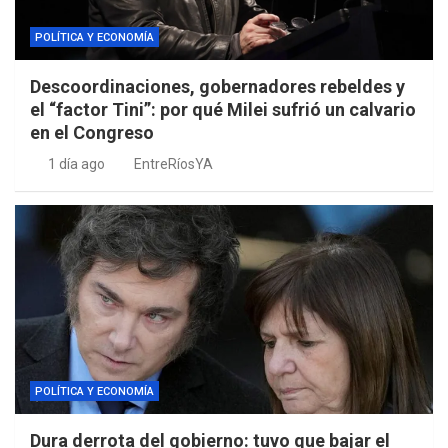
POLÍTICA Y ECONOMÍA
Descoordinaciones, gobernadores rebeldes y
el “factor Tini”: por qué Milei sufrió un calvario
en el Congreso
1 día ago
EntreRíosYA
POLÍTICA Y ECONOMÍA
Dura derrota del gobierno: tuvo que bajar el