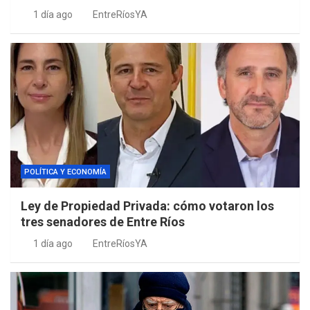
1 día ago
EntreRíosYA
POLÍTICA Y ECONOMÍA
Ley de Propiedad Privada: cómo votaron los
tres senadores de Entre Ríos
1 día ago
EntreRíosYA