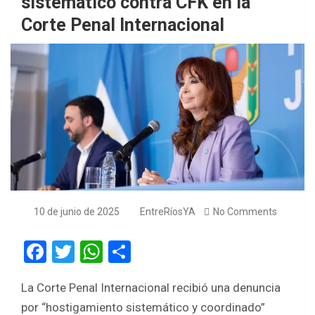
sistemático contra CFK en la
Corte Penal Internacional
10 de junio de 2025
EntreRíosYA
No Comments
F
T
W
S
a
wi
h
h
La Corte Penal Internacional recibió una denuncia
ce
tt
at
ar
por “hostigamiento sistemático y coordinado”