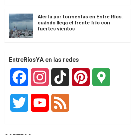
Alerta por tormentas en Entre Ríos:
cuándo llega el frente frío con
fuertes vientos
EntreRíosYA en las redes
F
I
T
P
G
a
n
i
i
o
T
Y
F
c
s
k
n
o
w
o
e
e
t
T
t
g