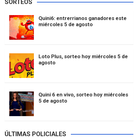
SORTEOS
i
u
e
b
a
o
e
l
Quini6: entrerrianos ganadores este
t
T
d
miércoles 5 de agosto
o
g
k
r
e
t
u
o
r
e
M
Loto Plus, sorteo hoy miércoles 5 de
e
b
agosto
k
a
s
a
r
e
m
t
p
Quini 6 en vivo, sorteo hoy miércoles
5 de agosto
s
ÚLTIMAS POLICIALES