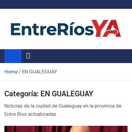
Skip
to
content
Noticias de Entre Ríos
Información de toda la provincia ahora
Home
EN GUALEGUAY
Categoría:
EN GUALEGUAY
Noticias de la ciudad de Gualeguay en la provincia de
Entre Ríos actualizadas