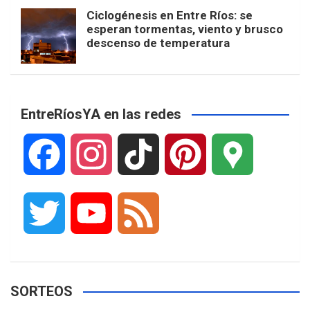
Ciclogénesis en Entre Ríos: se
esperan tormentas, viento y brusco
descenso de temperatura
EntreRíosYA en las redes
F
I
T
P
G
a
n
i
i
o
T
Y
F
c
s
k
n
o
w
o
e
e
t
T
t
g
SORTEOS
i
u
e