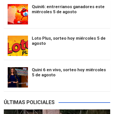
b
a
o
e
l
Quini6: entrerrianos ganadores este
t
T
d
miércoles 5 de agosto
o
g
k
r
e
t
u
o
r
e
M
Loto Plus, sorteo hoy miércoles 5 de
e
b
agosto
k
a
s
a
r
e
m
t
p
Quini 6 en vivo, sorteo hoy miércoles
5 de agosto
s
ÚLTIMAS POLICIALES