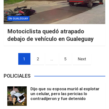
EN GUALEGUAY
Motociclista quedó atrapado
debajo de vehículo en Gualeguay
Paginación
1
2
…
5
Next
de
entradas
POLICIALES
Dijo que su esposa murió al explotar
un celular, pero las pericias lo
contradijeron y fue detenido