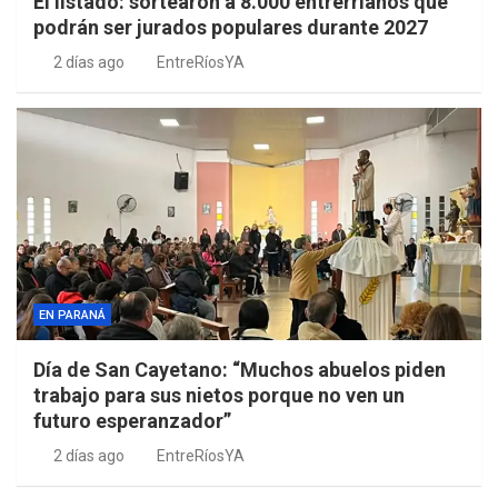
El listado: sortearon a 8.000 entrerrianos que
podrán ser jurados populares durante 2027
2 días ago
EntreRíosYA
EN PARANÁ
Día de San Cayetano: “Muchos abuelos piden
trabajo para sus nietos porque no ven un
futuro esperanzador”
2 días ago
EntreRíosYA