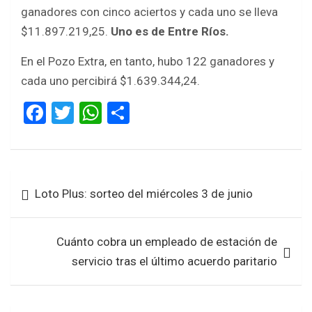
ganadores con cinco aciertos y cada uno se lleva
$11.897.219,25.
Uno es de Entre Ríos.
En el Pozo Extra, en tanto, hubo 122 ganadores y
cada uno percibirá $1.639.344,24.
F
T
W
S
a
wi
h
h
ce
tt
at
ar
b
er
s
e
Navegación
Loto Plus: sorteo del miércoles 3 de junio
o
A
de
o
p
entradas
k
p
Cuánto cobra un empleado de estación de
servicio tras el último acuerdo paritario