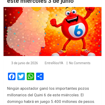
este miércoles 3 de junio
3 de junio de 2026
EntreRíosYA
No Comments
F
T
W
S
a
wi
h
h
Ningún apostador ganó los importantes pozos
ce
tt
at
ar
millonarios del Quini 6 de este miércoles. El
b
er
s
e
domingo habrá en juego 5.400 millones de pesos.