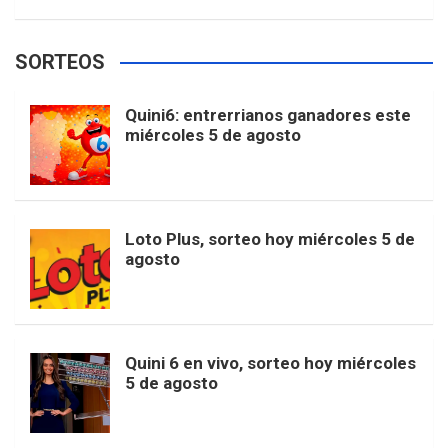
w
o
e
e
t
T
t
g
SORTEOS
i
u
e
b
a
o
e
l
Quini6: entrerrianos ganadores este
t
T
d
miércoles 5 de agosto
o
g
k
r
e
t
u
o
r
e
M
Loto Plus, sorteo hoy miércoles 5 de
e
b
agosto
k
a
s
a
r
e
m
t
p
Quini 6 en vivo, sorteo hoy miércoles
5 de agosto
s