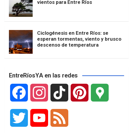
vientos para Entre Ríos
Ciclogénesis en Entre Ríos: se
esperan tormentas, viento y brusco
descenso de temperatura
EntreRíosYA en las redes
F
I
T
P
G
a
n
i
i
o
T
Y
F
c
s
k
n
o