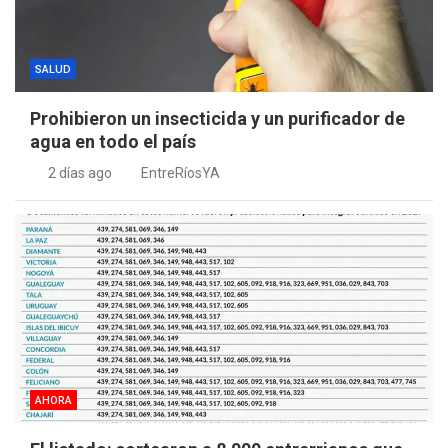
SALUD
Prohibieron un insecticida y un purificador de
agua en todo el país
2 días ago
EntreRíosYA
AHORA