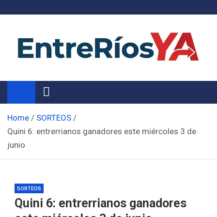
Skip
to
content
Noticias de Entre Ríos
Información de toda la provincia ahora
Home
SORTEOS
Quini 6: entrerrianos ganadores este miércoles 3 de
junio
SORTEOS
Quini 6: entrerrianos ganadores