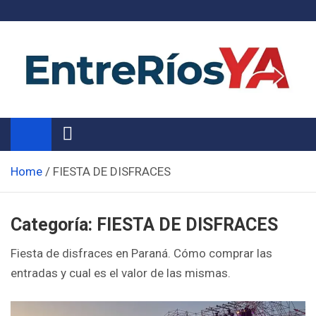
Skip
to
content
Noticias de Entre Ríos
Información de toda la provincia ahora
Home
FIESTA DE DISFRACES
Categoría:
FIESTA DE DISFRACES
Fiesta de disfraces en Paraná. Cómo comprar las
entradas y cual es el valor de las mismas.