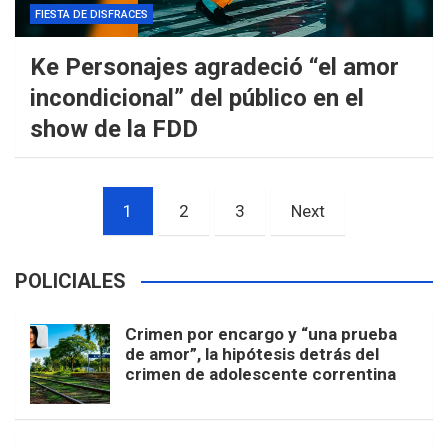
FIESTA DE DISFRACES
Ke Personajes agradeció “el amor
incondicional” del público en el
show de la FDD
Paginación
1
2
3
Next
de
entradas
POLICIALES
Crimen por encargo y “una prueba
de amor”, la hipótesis detrás del
crimen de adolescente correntina