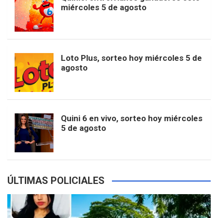
t
T
d
miércoles 5 de agosto
o
g
k
r
e
t
u
o
r
e
M
Loto Plus, sorteo hoy miércoles 5 de
e
b
agosto
k
a
s
a
r
e
m
t
p
Quini 6 en vivo, sorteo hoy miércoles
5 de agosto
s
ÚLTIMAS POLICIALES