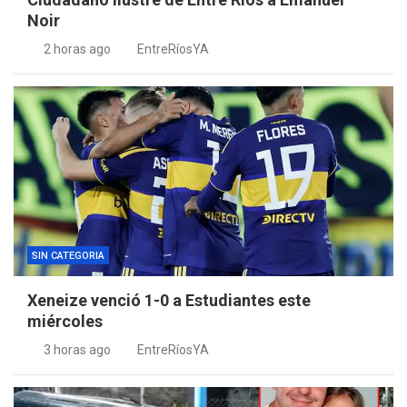
Noir
2 horas ago
EntreRíosYA
SIN CATEGORIA
Xeneize venció 1-0 a Estudiantes este
miércoles
3 horas ago
EntreRíosYA