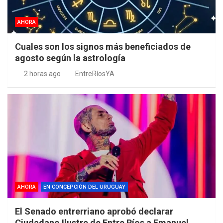
AHORA
Cuales son los signos más beneficiados de
agosto según la astrología
2 horas ago
EntreRíosYA
AHORA
EN CONCEPCIÓN DEL URUGUAY
El Senado entrerriano aprobó declarar
Ciudadano Ilustre de Entre Ríos a Emanuel