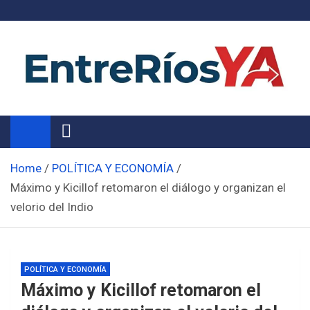
Skip
to
content
Noticias de Entre Ríos
Información de toda la provincia ahora
Home
POLÍTICA Y ECONOMÍA
Máximo y Kicillof retomaron el diálogo y organizan el
velorio del Indio
POLÍTICA Y ECONOMÍA
Máximo y Kicillof retomaron el