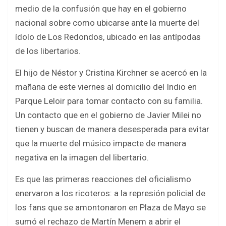
b
er
s
e
medio de la confusión que hay en el gobierno
o
A
nacional sobre como ubicarse ante la muerte del
o
p
ídolo de Los Redondos, ubicado en las antípodas
k
p
de los libertarios.
El hijo de Néstor y Cristina Kirchner se acercó en la
mañana de este viernes al domicilio del Indio en
Parque Leloir para tomar contacto con su familia.
Un contacto que en el gobierno de Javier Milei no
tienen y buscan de manera desesperada para evitar
que la muerte del músico impacte de manera
negativa en la imagen del libertario.
Es que las primeras reacciones del oficialismo
enervaron a los ricoteros: a la represión policial de
los fans que se amontonaron en Plaza de Mayo se
sumó el rechazo de Martín Menem a abrir el