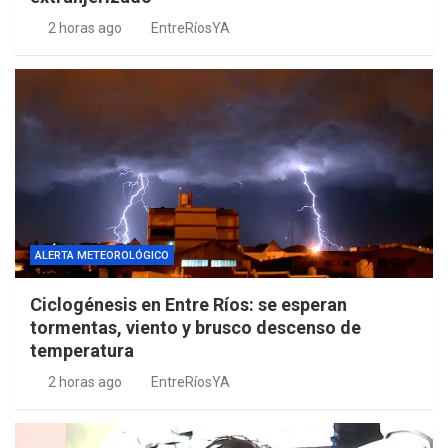
2 horas ago
EntreRíosYA
ALERTA METEOROLÓGICO
Ciclogénesis en Entre Ríos: se esperan
tormentas, viento y brusco descenso de
temperatura
2 horas ago
EntreRíosYA