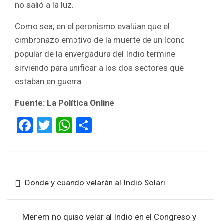
no salió a la luz.
Como sea, en el peronismo evalúan que el
cimbronazo emotivo de la muerte de un ícono
popular de la envergadura del Indio termine
sirviendo para unificar a los dos sectores que
estaban en guerra.
Fuente: La Política Online
F
T
W
S
a
wi
h
h
ce
tt
at
ar
b
er
s
e
Navegación
Donde y cuando velarán al Indio Solari
o
A
de
o
p
entradas
k
p
Menem no quiso velar al Indio en el Congreso y