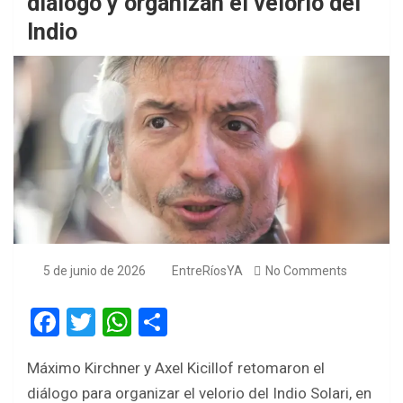
diálogo y organizan el velorio del
Indio
5 de junio de 2026
EntreRíosYA
No Comments
F
T
W
S
a
wi
h
h
Máximo Kirchner y Axel Kicillof retomaron el
ce
tt
at
ar
diálogo para organizar el velorio del Indio Solari, en