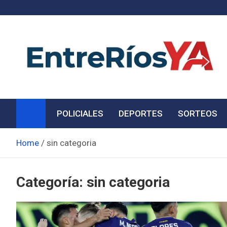
Skip
to
content
Noticias de Entre Ríos
Información de toda la provincia ahora
POLICIALES
DEPORTES
SORTEOS
Home
sin categoria
Categoría:
sin categoria