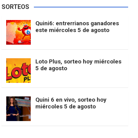
e
t
T
t
g
SORTEOS
i
u
e
b
a
o
e
l
Quini6: entrerrianos ganadores
t
T
d
este miércoles 5 de agosto
o
g
k
r
e
t
u
o
r
e
M
Loto Plus, sorteo hoy miércoles
e
b
5 de agosto
k
a
s
a
r
e
m
t
p
Quini 6 en vivo, sorteo hoy
miércoles 5 de agosto
s