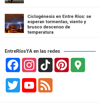
Ciclogénesis en Entre Ríos: se
esperan tormentas, viento y
brusco descenso de
temperatura
EntreRíosYA en las redes
F
I
T
P
G
a
n
i
i
o
T
Y
F
c
s
k
n
o
w
o
e