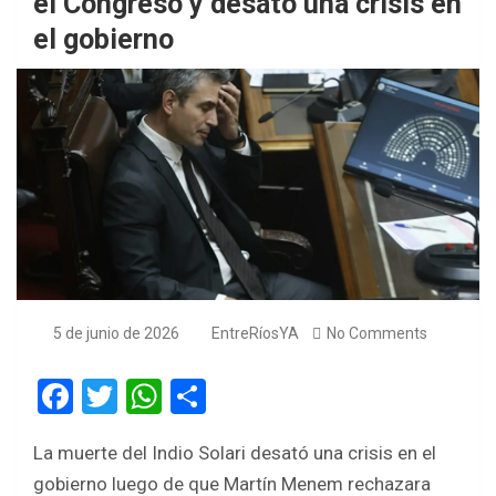
el Congreso y desató una crisis en
el gobierno
5 de junio de 2026
EntreRíosYA
No Comments
F
T
W
S
a
wi
h
h
La muerte del Indio Solari desató una crisis en el
ce
tt
at
ar
gobierno luego de que Martín Menem rechazara