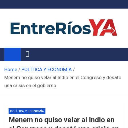
Skip
to
content
Noticias de Entre Ríos
Información de toda la provincia ahora
Home
POLÍTICA Y ECONOMÍA
Menem no quiso velar al Indio en el Congreso y desató
una crisis en el gobierno
POLÍTICA Y ECONOMÍA
Menem no quiso velar al Indio en