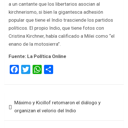
a un cantante que los libertarios asocian al
kirchnerismo, si bien la gigantesca adhesión
popular que tiene el Indio trasciende los partidos
políticos. El propio Indio, que tiene fotos con
Cristina Kirchner, había calificado a Milei como “el
enano de la motosierra”.
Fuente: La Política Online
F
T
W
S
a
wi
h
h
ce
tt
at
ar
b
er
s
e
Navegación
Máximo y Kicillof retomaron el diálogo y
o
A
de
organizan el velorio del Indio
o
p
entradas
k
p