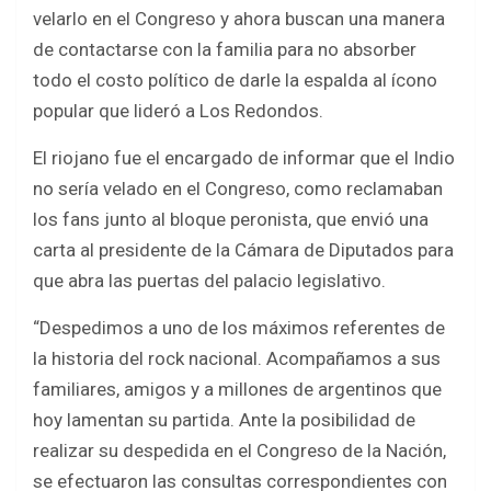
b
er
s
e
velarlo en el Congreso y ahora buscan una manera
o
A
de contactarse con la familia para no absorber
o
p
todo el costo político de darle la espalda al ícono
k
p
popular que lideró a Los Redondos.
El riojano fue el encargado de informar que el Indio
no sería velado en el Congreso, como reclamaban
los fans junto al bloque peronista, que envió una
carta al presidente de la Cámara de Diputados para
que abra las puertas del palacio legislativo.
“Despedimos a uno de los máximos referentes de
la historia del rock nacional. Acompañamos a sus
familiares, amigos y a millones de argentinos que
hoy lamentan su partida. Ante la posibilidad de
realizar su despedida en el Congreso de la Nación,
se efectuaron las consultas correspondientes con