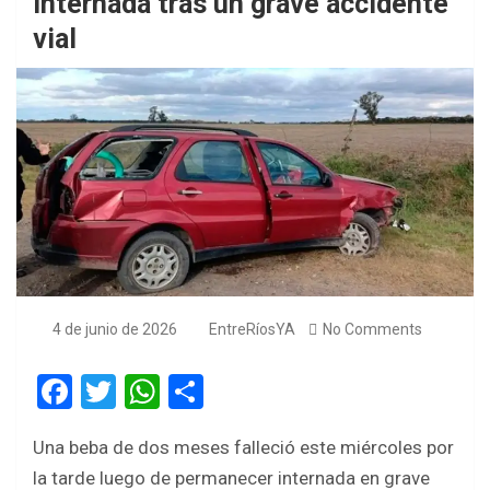
internada tras un grave accidente
vial
4 de junio de 2026
EntreRíosYA
No Comments
F
T
W
S
a
wi
h
h
Una beba de dos meses falleció este miércoles por
ce
tt
at
ar
la tarde luego de permanecer internada en grave