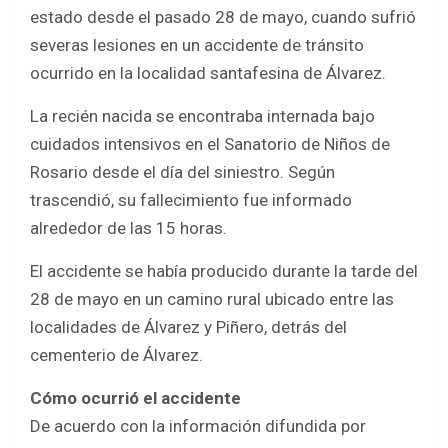
b
er
s
e
estado desde el pasado 28 de mayo, cuando sufrió
o
A
severas lesiones en un accidente de tránsito
o
p
ocurrido en la localidad santafesina de Álvarez.
k
p
La recién nacida se encontraba internada bajo
cuidados intensivos en el Sanatorio de Niños de
Rosario desde el día del siniestro. Según
trascendió, su fallecimiento fue informado
alrededor de las 15 horas.
El accidente se había producido durante la tarde del
28 de mayo en un camino rural ubicado entre las
localidades de Álvarez y Piñero, detrás del
cementerio de Álvarez.
Cómo ocurrió el accidente
De acuerdo con la información difundida por