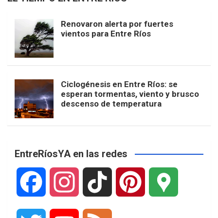
Renovaron alerta por fuertes
vientos para Entre Ríos
Ciclogénesis en Entre Ríos: se
esperan tormentas, viento y brusco
descenso de temperatura
EntreRíosYA en las redes
F
I
T
P
G
a
n
i
i
o