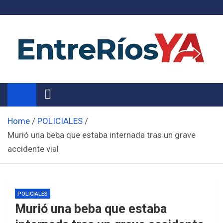
Skip
to
content
Noticias de Entre Ríos
Información de toda la provincia ahora
Home
POLICIALES
Murió una beba que estaba internada tras un grave
accidente vial
POLICIALES
Murió una beba que estaba