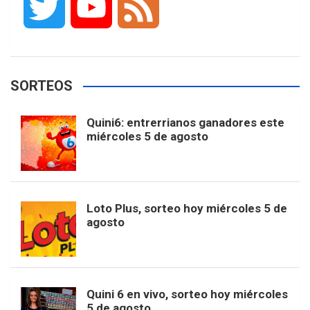
T
Y
F
c
s
k
n
o
w
o
e
e
t
T
t
g
SORTEOS
i
u
e
b
a
o
e
l
Quini6: entrerrianos ganadores este
t
T
d
miércoles 5 de agosto
o
g
k
r
e
t
u
o
r
e
M
Loto Plus, sorteo hoy miércoles 5 de
e
b
agosto
k
a
s
a
r
e
m
t
p
Quini 6 en vivo, sorteo hoy miércoles
5 de agosto