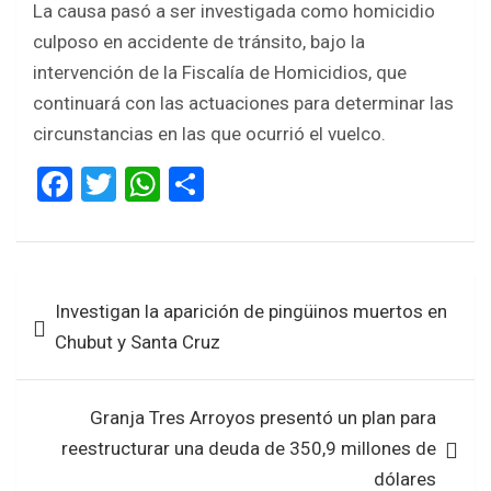
La causa pasó a ser investigada como homicidio
culposo en accidente de tránsito, bajo la
intervención de la Fiscalía de Homicidios, que
continuará con las actuaciones para determinar las
circunstancias en las que ocurrió el vuelco.
F
T
W
S
a
wi
h
h
ce
tt
at
ar
b
er
s
e
Navegación
Investigan la aparición de pingüinos muertos en
o
A
de
Chubut y Santa Cruz
o
p
entradas
k
p
Granja Tres Arroyos presentó un plan para
reestructurar una deuda de 350,9 millones de
dólares