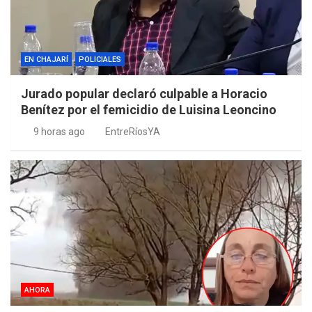
EN CHAJARÍ
POLICIALES
Jurado popular declaró culpable a Horacio
Benítez por el femicidio de Luisina Leoncino
9 horas ago
EntreRíosYA
AHORA