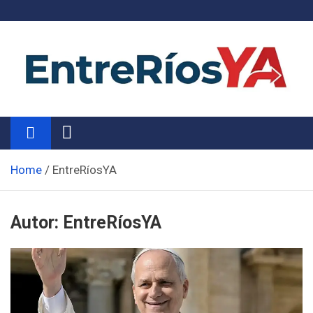
Skip
to
content
Noticias de Entre Ríos
Información de toda la provincia ahora
Home
EntreRíosYA
Autor:
EntreRíosYA