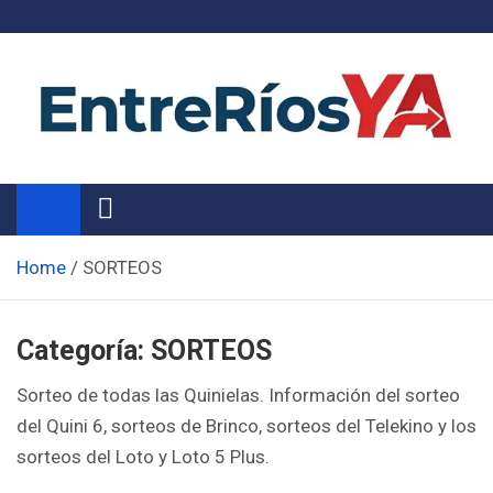
Skip
to
content
Noticias de Entre Ríos
Información de toda la provincia ahora
Home
SORTEOS
Categoría:
SORTEOS
Sorteo de todas las Quinielas. Información del sorteo
del Quini 6, sorteos de Brinco, sorteos del Telekino y los
sorteos del Loto y Loto 5 Plus.