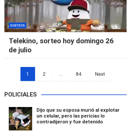
SORTEOS
Telekino, sorteo hoy domingo 26
de julio
Paginación
1
2
…
84
Next
de
entradas
POLICIALES
Dijo que su esposa murió al explotar
un celular, pero las pericias lo
contradijeron y fue detenido