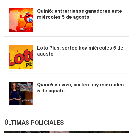
b
a
o
e
l
Quini6: entrerrianos ganadores este
t
T
d
miércoles 5 de agosto
o
g
k
r
e
t
u
o
r
e
M
Loto Plus, sorteo hoy miércoles 5 de
e
b
agosto
k
a
s
a
r
e
m
t
p
Quini 6 en vivo, sorteo hoy miércoles
5 de agosto
s
ÚLTIMAS POLICIALES