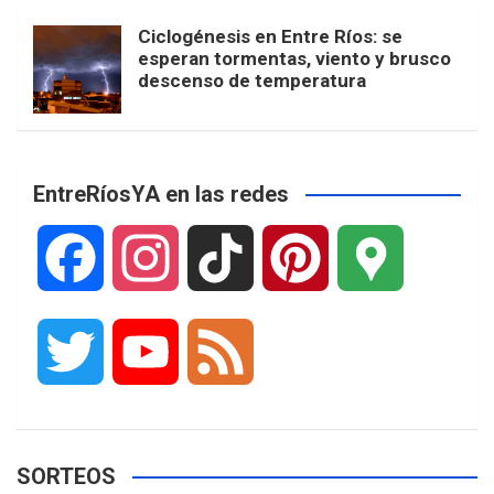
Ciclogénesis en Entre Ríos: se
esperan tormentas, viento y brusco
descenso de temperatura
EntreRíosYA en las redes
F
I
T
P
G
a
n
i
i
o
T
Y
F
c
s
k
n
o
w
o
e
e
t
T
t
g
SORTEOS
i
u
e