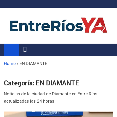
Skip
to
content
Noticias de Entre Ríos
Información de toda la provincia ahora
Home
EN DIAMANTE
Categoría:
EN DIAMANTE
Noticias de la ciudad de Diamante en Entre Ríos
actualizadas las 24 horas