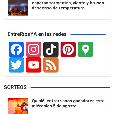
esperan tormentas, viento y brusco
descenso de temperatura
EntreRíosYA en las redes
F
I
T
P
G
a
n
i
i
o
T
Y
F
SORTEOS
c
s
k
n
o
w
o
e
Quini6: entrerrianos ganadores este
miércoles 5 de agosto
e
t
T
t
g
i
u
e