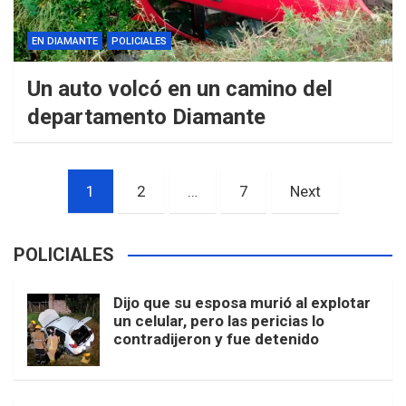
EN DIAMANTE
POLICIALES
Un auto volcó en un camino del
departamento Diamante
Paginación
1
2
…
7
Next
de
entradas
POLICIALES
Dijo que su esposa murió al explotar
un celular, pero las pericias lo
contradijeron y fue detenido