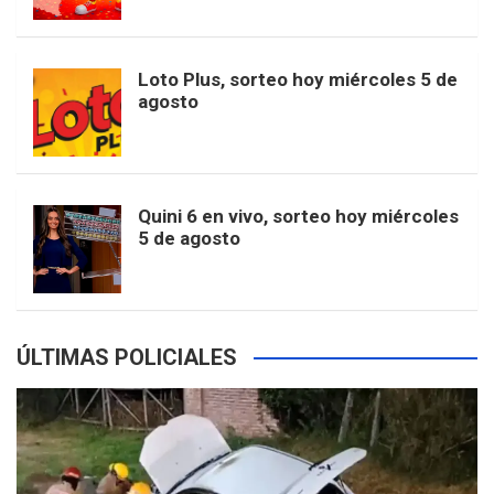
b
a
o
e
l
t
T
d
Loto Plus, sorteo hoy miércoles 5 de
agosto
o
g
k
r
e
t
u
o
r
e
M
e
b
Quini 6 en vivo, sorteo hoy miércoles
5 de agosto
k
a
s
a
r
e
m
t
p
ÚLTIMAS POLICIALES
s