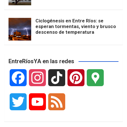
Ciclogénesis en Entre Ríos: se
esperan tormentas, viento y brusco
descenso de temperatura
EntreRíosYA en las redes
F
I
T
P
G
a
n
i
i
o
T
Y
F
c
s
k
n
o
w
o
e