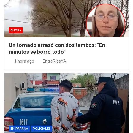
AHORA
Un tornado arrasó con dos tambos: “En
minutos se borró todo”
1 hora ago
EntreRíosYA
EN PARANÁ
POLICIALES