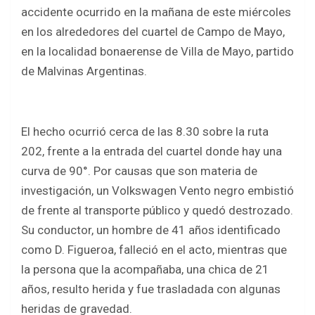
b
er
s
e
accidente ocurrido en la mañana de este miércoles
o
A
en los alrededores del cuartel de Campo de Mayo,
o
p
en la localidad bonaerense de Villa de Mayo, partido
k
p
de Malvinas Argentinas.
El hecho ocurrió cerca de las 8.30 sobre la ruta
202, frente a la entrada del cuartel donde hay una
curva de 90°. Por causas que son materia de
investigación, un Volkswagen Vento negro embistió
de frente al transporte público y quedó destrozado.
Su conductor, un hombre de 41 años identificado
como D. Figueroa, falleció en el acto, mientras que
la persona que la acompañaba, una chica de 21
años, resulto herida y fue trasladada con algunas
heridas de gravedad.