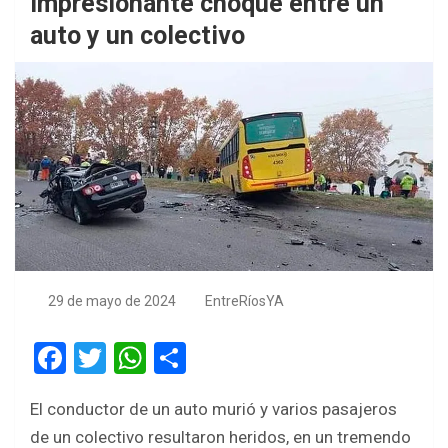
impresionante choque entre un
auto y un colectivo
29 de mayo de 2024
EntreRíosYA
F
T
W
S
a
wi
h
h
El conductor de un auto murió y varios pasajeros
ce
tt
at
ar
de un colectivo resultaron heridos, en un tremendo