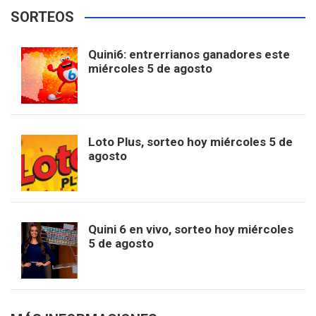
e
t
T
t
g
SORTEOS
i
u
e
b
a
o
e
l
Quini6: entrerrianos ganadores este
t
T
d
miércoles 5 de agosto
o
g
k
r
e
t
u
o
r
e
M
Loto Plus, sorteo hoy miércoles 5 de
e
b
agosto
k
a
s
a
r
e
m
t
p
Quini 6 en vivo, sorteo hoy miércoles
5 de agosto
s