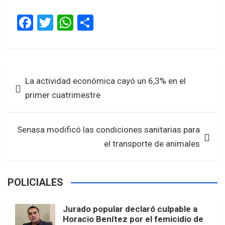
F
T
W
S
a
wi
h
h
ce
tt
at
ar
b
er
s
e
Navegación
La actividad económica cayó un 6,3% en el
o
A
de
primer cuatrimestre
o
p
entradas
k
p
Senasa modificó las condiciones sanitarias para
el transporte de animales
POLICIALES
Jurado popular declaró culpable a
Horacio Benítez por el femicidio de