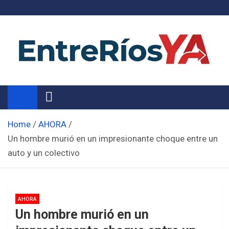
Skip
to
content
Noticias de Entre Ríos
Información de toda la provincia ahora
Home
AHORA
Un hombre murió en un impresionante choque entre un
auto y un colectivo
AHORA
Un hombre murió en un