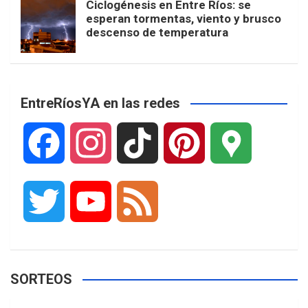
Ciclogénesis en Entre Ríos: se
esperan tormentas, viento y brusco
descenso de temperatura
EntreRíosYA en las redes
F
I
T
P
G
a
n
i
i
o
T
Y
F
c
s
k
n
o
w
o
e
e
t
T
t
g
SORTEOS
i
u
e
b
a
o
e
l