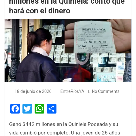
millones en la Quiniela: contó qué
hará con el dinero
18 de junio de 2026
EntreRíosYA
No Comments
F
T
W
S
a
wi
h
h
Ganó $442 millones en la Quiniela Poceada y su
ce
tt
at
ar
vida cambió por completo. Una joven de 26 años