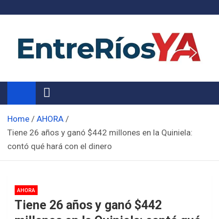
Skip
to
content
Noticias de Entre Ríos
Información de toda la provincia ahora
Home
AHORA
Tiene 26 años y ganó $442 millones en la Quiniela:
contó qué hará con el dinero
AHORA
Tiene 26 años y ganó $442