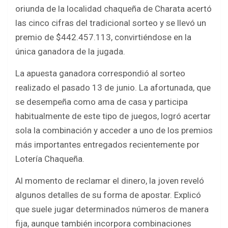
b
er
s
e
oriunda de la localidad chaqueña de Charata acertó
o
A
las cinco cifras del tradicional sorteo y se llevó un
o
p
premio de $442.457.113, convirtiéndose en la
k
p
única ganadora de la jugada.
La apuesta ganadora correspondió al sorteo
realizado el pasado 13 de junio. La afortunada, que
se desempeña como ama de casa y participa
habitualmente de este tipo de juegos, logró acertar
sola la combinación y acceder a uno de los premios
más importantes entregados recientemente por
Lotería Chaqueña.
Al momento de reclamar el dinero, la joven reveló
algunos detalles de su forma de apostar. Explicó
que suele jugar determinados números de manera
fija, aunque también incorpora combinaciones