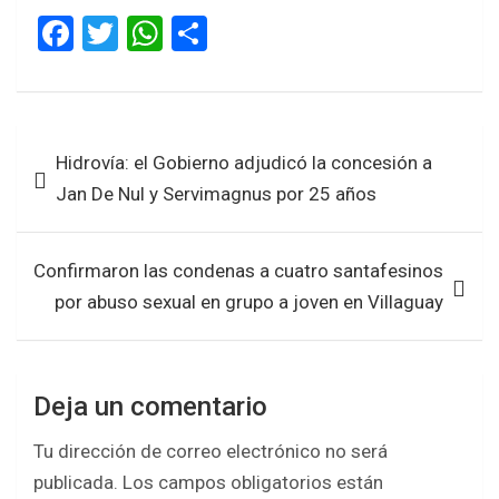
F
T
W
S
a
wi
h
h
ce
tt
at
ar
b
er
s
e
Navegación
Hidrovía: el Gobierno adjudicó la concesión a
o
A
de
Jan De Nul y Servimagnus por 25 años
o
p
entradas
k
p
Confirmaron las condenas a cuatro santafesinos
por abuso sexual en grupo a joven en Villaguay
Deja un comentario
Tu dirección de correo electrónico no será
publicada.
Los campos obligatorios están