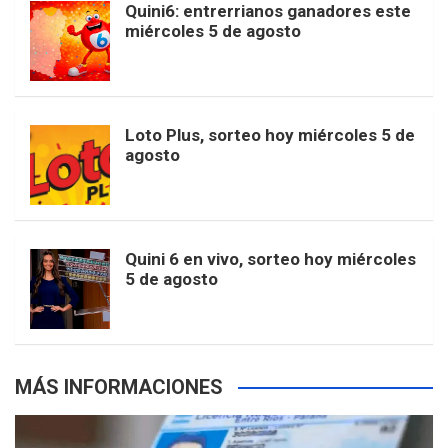
Quini6: entrerrianos ganadores este
t
T
d
miércoles 5 de agosto
o
g
k
r
e
t
u
o
r
e
M
Loto Plus, sorteo hoy miércoles 5 de
e
b
agosto
k
a
s
a
r
e
m
t
p
Quini 6 en vivo, sorteo hoy miércoles
5 de agosto
s
MÁS INFORMACIONES