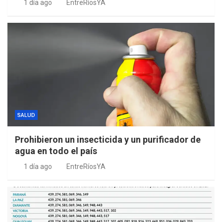
1 día ago
EntreRíosYA
SALUD
Prohibieron un insecticida y un purificador de
agua en todo el país
1 día ago
EntreRíosYA