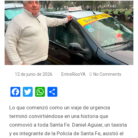
12 de junio de 2026
EntreRíosYA
No Comments
F
T
W
S
a
wi
h
h
Lo que comenzó como un viaje de urgencia
ce
tt
at
ar
terminó convirtiéndose en una historia que
b
er
s
e
conmovió a toda Santa Fe. Daniel Aguiar, un taxista
o
A
y ex integrante de la Policía de Santa Fe, asistió el