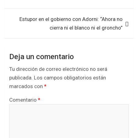
o
p
entradas
k
p
Estupor en el gobierno con Adorni: “Ahora no
cierra ni el blanco ni el groncho”
Deja un comentario
Tu dirección de correo electrónico no será
publicada.
Los campos obligatorios están
marcados con
*
Comentario
*