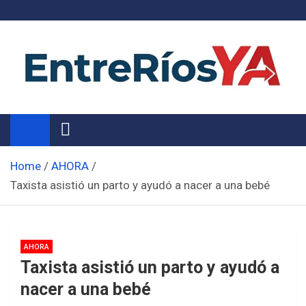
Skip
to
content
Noticias de Entre Ríos
Información de toda la provincia ahora
Home
AHORA
Taxista asistió un parto y ayudó a nacer a una bebé
AHORA
Taxista asistió un parto y ayudó a
nacer a una bebé