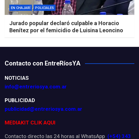
EN CHAJARÍ
POLICIALES
Jurado popular declaró culpable a Horacio
Benítez por el femicidio de Luisina Leoncino
Contacto con EntreRíosYA
NOTICIAS
info@entreriosya.com.ar
PUBLICIDAD
publicidad@entreriosya.com.ar
MEDIAKIT CLIK AQUI
Contacto directo las 24 horas al WhatsApp
(+54) 343