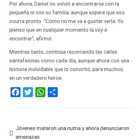
Por ahora, Daniel no volvió a encontrarse con la
pequeña ni con su familia, aunque espera que eso
ocurra pronto. “Cómo no me va a gustar verla. Yo
pienso que en cualquier momento la voy a
encontrar”, afirmó.
Mientras tanto, continúa recorriendo las calles
santafesinas como cada día, aunque ahora con una
historia inolvidable que lo convirtió, para muchos,
en un verdadero héroe.
F
T
W
S
a
wi
h
h
ce
tt
at
ar
b
er
s
e
Navegación
Jóvenes mataron una nutria y ahora denunciaron
o
A
de
amenazas