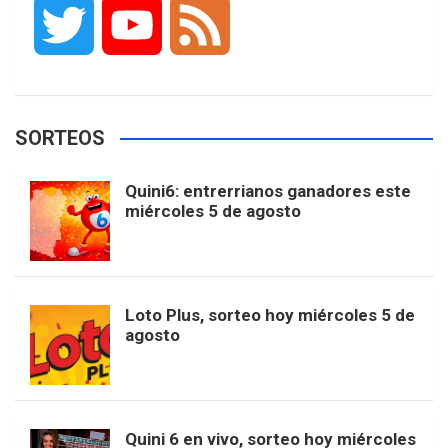
T
Y
F
c
s
k
n
o
w
o
e
e
t
T
t
g
SORTEOS
i
u
e
b
a
o
e
l
Quini6: entrerrianos ganadores este
t
T
d
miércoles 5 de agosto
o
g
k
r
e
t
u
o
r
e
M
Loto Plus, sorteo hoy miércoles 5 de
e
b
agosto
k
a
s
a
r
e
m
t
p
Quini 6 en vivo, sorteo hoy miércoles