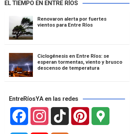
EL TIEMPO EN ENTRE RÍOS
Renovaron alerta por fuertes
vientos para Entre Ríos
Ciclogénesis en Entre Ríos: se
esperan tormentas, viento y brusco
descenso de temperatura
EntreRíosYA en las redes
F
I
T
P
G
a
n
i
i
o