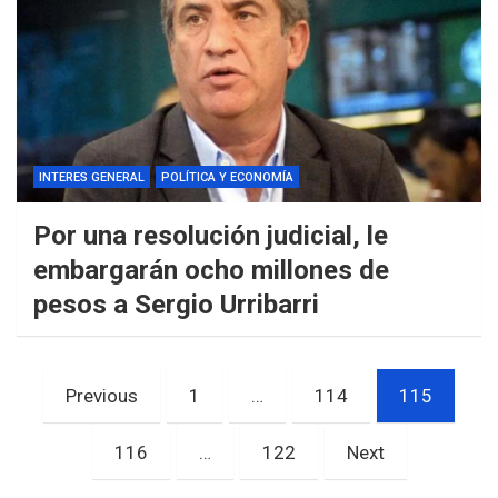
INTERES GENERAL
POLÍTICA Y ECONOMÍA
Por una resolución judicial, le
embargarán ocho millones de
pesos a Sergio Urribarri
Paginación
Previous
1
…
114
115
de
entradas
116
…
122
Next