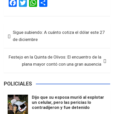
F
T
W
S
a
wi
h
h
ce
tt
at
ar
b
er
s
e
Navegación
Sigue subiendo: A cuánto cotiza el dólar este 27
o
A
de
de diciembre
o
p
entradas
k
p
Festejo en la Quinta de Olivos: El encuentro de la
plana mayor contó con una gran ausencia
POLICIALES
Dijo que su esposa murió al explotar
un celular, pero las pericias lo
contradijeron y fue detenido