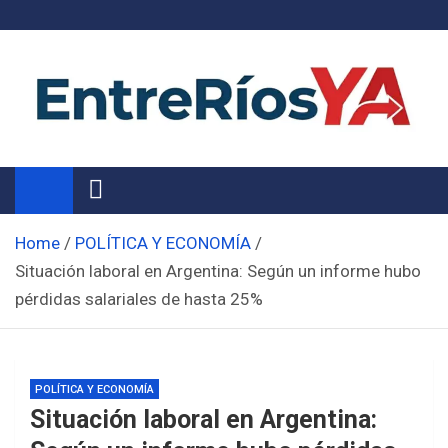
Skip
to
content
Noticias de Entre Ríos
Información de toda la provincia ahora
Home
POLÍTICA Y ECONOMÍA
Situación laboral en Argentina: Según un informe hubo
pérdidas salariales de hasta 25%
POLÍTICA Y ECONOMÍA
Situación laboral en Argentina: