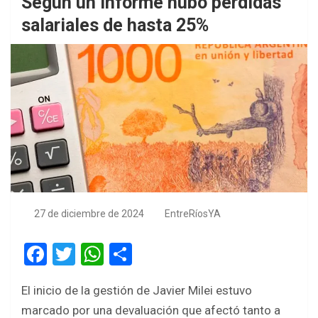
Según un informe hubo pérdidas
salariales de hasta 25%
27 de diciembre de 2024
EntreRíosYA
F
T
W
S
a
wi
h
h
El inicio de la gestión de Javier Milei estuvo
ce
tt
at
ar
marcado por una devaluación que afectó tanto a