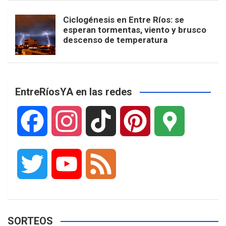
Ciclogénesis en Entre Ríos: se
esperan tormentas, viento y brusco
descenso de temperatura
EntreRíosYA en las redes
F
I
T
P
G
a
n
i
i
o
T
Y
F
c
s
k
n
o
w
o
e
e
t
T
t
g
SORTEOS
i
u
e