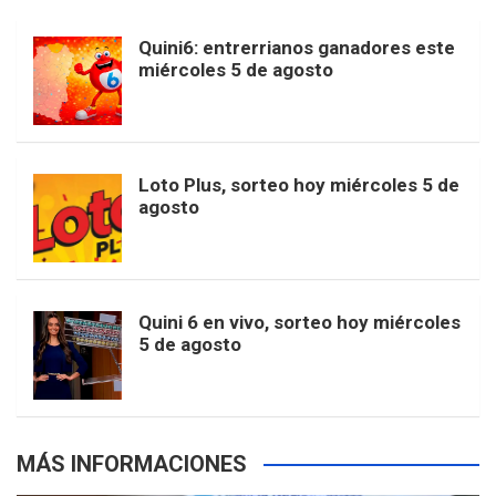
b
a
o
e
l
Quini6: entrerrianos ganadores este
t
T
d
miércoles 5 de agosto
o
g
k
r
e
t
u
o
r
e
M
Loto Plus, sorteo hoy miércoles 5 de
e
b
agosto
k
a
s
a
r
e
m
t
p
Quini 6 en vivo, sorteo hoy miércoles
5 de agosto
s
MÁS INFORMACIONES