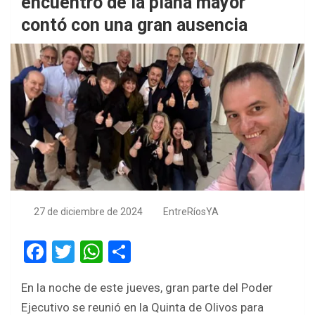
encuentro de la plana mayor
contó con una gran ausencia
27 de diciembre de 2024
EntreRíosYA
F
T
W
S
a
wi
h
h
En la noche de este jueves, gran parte del Poder
ce
tt
at
ar
Ejecutivo se reunió en la Quinta de Olivos para