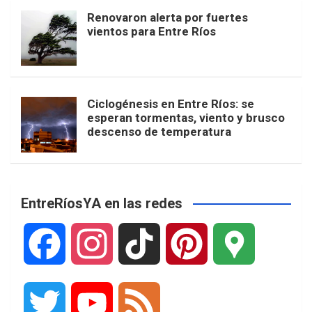
Renovaron alerta por fuertes
vientos para Entre Ríos
Ciclogénesis en Entre Ríos: se
esperan tormentas, viento y brusco
descenso de temperatura
EntreRíosYA en las redes
F
I
T
P
G
a
n
i
i
o
T
Y
F