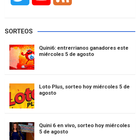
c
s
k
n
o
w
o
e
e
t
T
t
g
SORTEOS
i
u
e
b
a
o
e
l
Quini6: entrerrianos ganadores este
t
T
d
miércoles 5 de agosto
o
g
k
r
e
t
u
o
r
e
M
Loto Plus, sorteo hoy miércoles 5 de
e
b
agosto
k
a
s
a
r
e
m
t
p
Quini 6 en vivo, sorteo hoy miércoles
5 de agosto
s