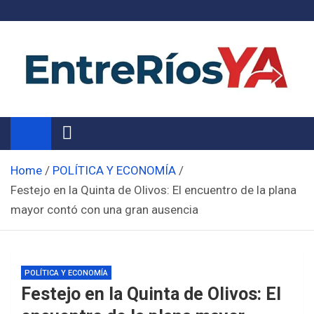
Skip
to
content
Noticias de Entre Ríos
Información de toda la provincia ahora
Home
POLÍTICA Y ECONOMÍA
Festejo en la Quinta de Olivos: El encuentro de la plana
mayor contó con una gran ausencia
POLÍTICA Y ECONOMÍA
Festejo en la Quinta de Olivos: El