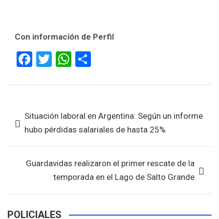
Con información de Perfil
F
T
W
S
a
wi
h
h
ce
tt
at
ar
b
er
s
e
Navegación
Situación laboral en Argentina: Según un informe
o
A
de
hubo pérdidas salariales de hasta 25%
o
p
entradas
k
p
Guardavidas realizaron el primer rescate de la
temporada en el Lago de Salto Grande
POLICIALES