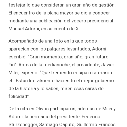
b
er
s
e
festejar lo que consideran un gran año de gestión.
o
A
El encuentro de la plana mayor se dio a conocer
o
p
mediante una publicación del vocero presidencial
k
p
Manuel Adorni, en su cuenta de X.
Acompañado de una foto en la que todos
aparecían con los pulgares levantados, Adorni
escribió: “Gran momento, gran año, gran futuro.
Fin”. Antes de la medianoche, el presidente, Javier
Milei, expresó: “Que tremendo equipazo armaron
eh. Están literalmente haciendo el mejor gobierno
de la historia y lo saben, miren esas caras de
felicidad”.
De la cita en Olivos participaron, además de Milei y
Adorni, la hermana del presidente, Federico
Sturzenegger, Santiago Caputo, Guillermo Francos