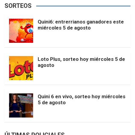
e
t
T
t
g
SORTEOS
i
u
e
b
a
o
e
l
Quini6: entrerrianos ganadores este
t
T
d
miércoles 5 de agosto
o
g
k
r
e
t
u
o
r
e
M
Loto Plus, sorteo hoy miércoles 5 de
e
b
agosto
k
a
s
a
r
e
m
t
p
Quini 6 en vivo, sorteo hoy miércoles
5 de agosto
s