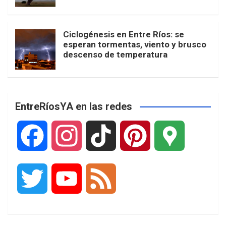
Ciclogénesis en Entre Ríos: se
esperan tormentas, viento y brusco
descenso de temperatura
EntreRíosYA en las redes
F
I
T
P
G
a
n
i
i
o
T
Y
F
c
s
k
n
o
w
o
e