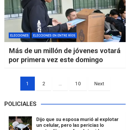
ELECCIONES
ELECCIONES EN ENTRE RÍOS
Más de un millón de jóvenes votará
por primera vez este domingo
Paginación
1
2
…
10
Next
de
entradas
POLICIALES
Dijo que su esposa murió al explotar
un celular, pero las pericias lo