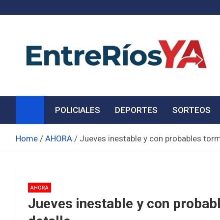
Skip
to
content
Noticias de Entre Ríos
Información de toda la provincia ahora
POLICIALES
DEPORTES
SORTEOS
Home
AHORA
Jueves inestable y con probables torme
AHORA
Jueves inestable y con probabl