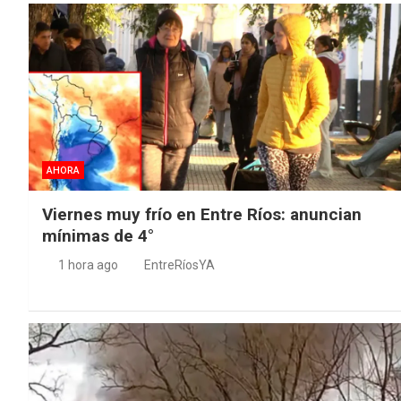
AHORA
Viernes muy frío en Entre Ríos: anuncian
mínimas de 4°
1 hora ago
EntreRíosYA