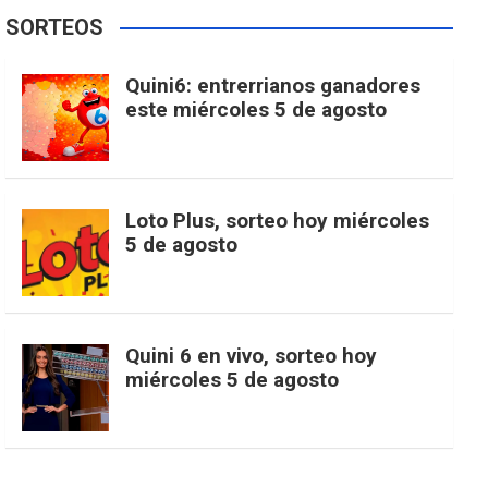
e
t
T
t
g
SORTEOS
i
u
e
b
a
o
e
l
Quini6: entrerrianos ganadores
t
T
d
este miércoles 5 de agosto
o
g
k
r
e
t
u
o
r
e
M
Loto Plus, sorteo hoy miércoles
e
b
5 de agosto
k
a
s
a
r
e
m
t
p
Quini 6 en vivo, sorteo hoy
miércoles 5 de agosto
s