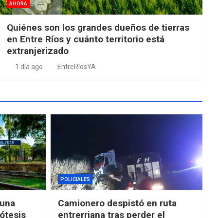
AHORA
Quiénes son los grandes dueños de tierras
en Entre Ríos y cuánto territorio está
extranjerizado
1 día ago
EntreRíosYA
POLICIALES
“una
Camionero despistó en ruta
ótesis
entrerriana tras perder el