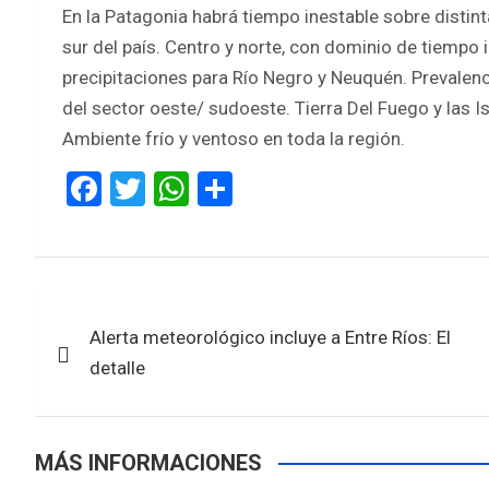
En la Patagonia habrá tiempo inestable sobre distin
sur del país. Centro y norte, con dominio de tiempo 
precipitaciones para Río Negro y Neuquén. Prevalenc
del sector oeste/ sudoeste. Tierra Del Fuego y las I
Ambiente frío y ventoso en toda la región.
F
T
W
S
a
wi
h
h
ce
tt
at
ar
b
er
s
e
Navegación
o
A
Alerta meteorológico incluye a Entre Ríos: El
de
o
p
detalle
k
p
entradas
MÁS INFORMACIONES