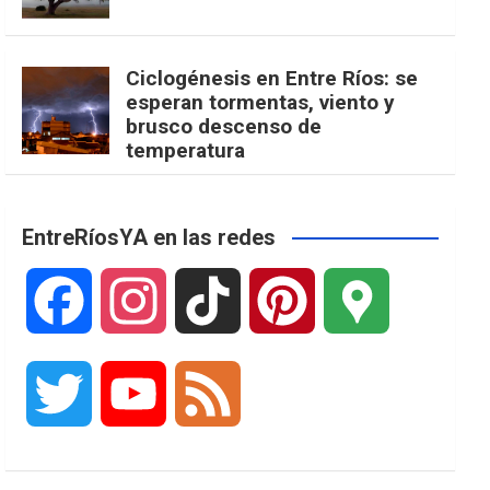
Ciclogénesis en Entre Ríos: se
esperan tormentas, viento y
brusco descenso de
temperatura
EntreRíosYA en las redes
F
I
T
P
G
a
n
i
i
o
T
Y
F
c
s
k
n
o
w
o
e