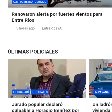
ALERTA METEOROLÓGICO
Renovaron alerta por fuertes vientos para
Entre Ríos
5 horas ago
EntreRíosYA
ÚLTIMAS POLICIALES
EN CHAJARÍ
POLICIALES
EN PARANÁ
Jurado popular declaró
Un ladró
culpable a Horacio Benítez por
vivienda