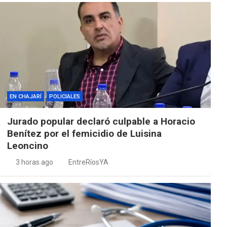
EN CHAJARÍ
POLICIALES
Jurado popular declaró culpable a Horacio
Benítez por el femicidio de Luisina
Leoncino
3 horas ago
EntreRíosYA