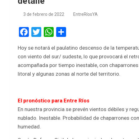
detalle
3 de febrero de 2022
EntreRíosYA
F
T
W
S
a
wi
h
h
Hoy se notará el paulatino descenso de la temperatur
ce
tt
at
ar
con viento del sur/ sudeste, lo que provocará el ret
b
er
s
e
acompañada por tiempo inestable, con chaparrones y
o
A
litoral y algunas zonas al norte del territorio.
o
p
k
p
El pronóstico para Entre Ríos
En nuestra provincia se prevén vientos débiles y reg
nublado. Inestable. Probabilidad de chaparrones con
humedad.