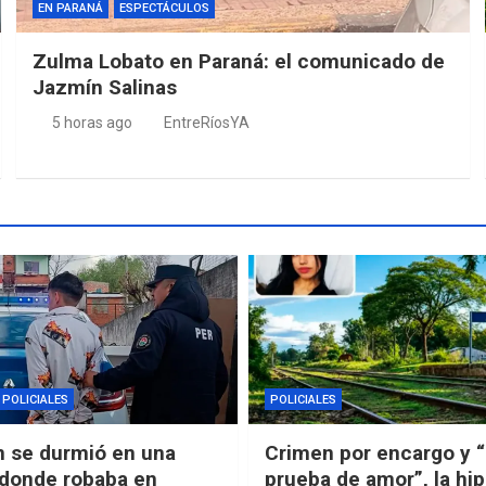
EN PARANÁ
ESPECTÁCULOS
Zulma Lobato en Paraná: el comunicado de
Jazmín Salinas
5 horas ago
EntreRíosYA
POLICIALES
POLICIALES
n se durmió en una
Crimen por encargo y 
 donde robaba en
prueba de amor”, la hip