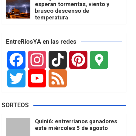
esperan tormentas, viento y
brusco descenso de
temperatura
EntreRíosYA en las redes
F
I
T
P
G
a
n
i
i
o
T
Y
F
SORTEOS
c
s
k
n
o
w
o
e
Quini6: entrerrianos ganadores
este miércoles 5 de agosto
e
t
T
t
g
i
u
e