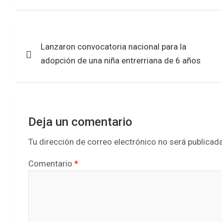
a
w
h
h
c
i
a
a
Navegación
e
t
t
r
Lanzaron convocatoria nacional para la
de
b
t
s
e
adopción de una niña entrerriana de 6 años
entradas
o
e
A
o
r
p
k
p
Deja un comentario
Tu dirección de correo electrónico no será publicada
Comentario
*