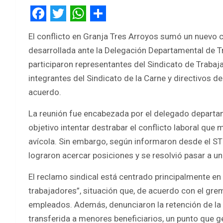
F
T
W
S
El conflicto en Granja Tres Arroyos sumó un nuevo ca
a
w
h
h
desarrollada ante la Delegación Departamental de T
c
i
a
a
participaron representantes del Sindicato de Trabaja
e
t
t
r
integrantes del Sindicato de la Carne y directivos d
b
t
s
e
acuerdo.
o
e
A
La reunión fue encabezada por el delegado departa
o
r
p
objetivo intentar destrabar el conflicto laboral que
k
p
avícola. Sin embargo, según informaron desde el ST
lograron acercar posiciones y se resolvió pasar a un
El reclamo sindical está centrado principalmente en
trabajadores”, situación que, de acuerdo con el gre
empleados. Además, denunciaron la retención de la 
transferida a menores beneficiarios, un punto que g