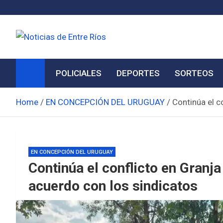
Skip
to
content
Noticias de Entre Ríos
Información de toda la provincia ahora
POLICIALES
DEPORTES
SORTEOS
Home
EN CONCEPCIÓN DEL URUGUAY
Continúa el c
EN CONCEPCIÓN DEL URUGUAY
Continúa el conflicto en Granj
acuerdo con los sindicatos