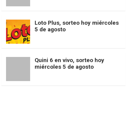
b
a
o
e
l
t
T
d
Loto Plus, sorteo hoy miércoles
5 de agosto
o
g
k
r
e
t
u
o
r
e
M
e
b
Quini 6 en vivo, sorteo hoy
miércoles 5 de agosto
k
a
s
a
r
e
m
t
p
s