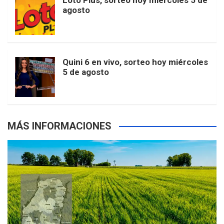
Loto Plus, sorteo hoy miércoles 5 de
e
b
agosto
k
a
s
a
r
e
m
t
p
Quini 6 en vivo, sorteo hoy miércoles
5 de agosto
s
MÁS INFORMACIONES