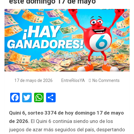
este domingo 17 de mayo
17 de mayo de 2026
EntreRíosYA
No Comments
F
T
W
S
a
wi
h
h
Quini 6, sorteo 3374
de hoy domingo 17 de mayo
ce
tt
at
ar
de 2026.
El Quini 6 continúa siendo uno de los
b
er
s
e
juegos de azar más seguidos del país, despertando