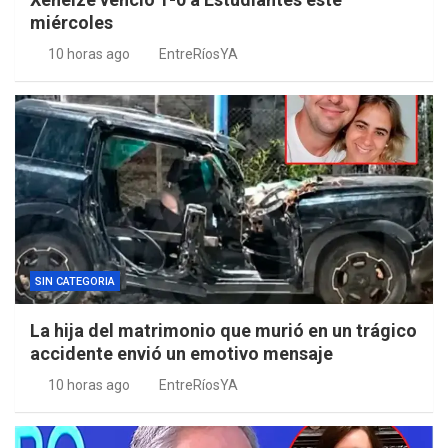
miércoles
10 horas ago
EntreRíosYA
SIN CATEGORIA
La hija del matrimonio que murió en un trágico
accidente envió un emotivo mensaje
10 horas ago
EntreRíosYA