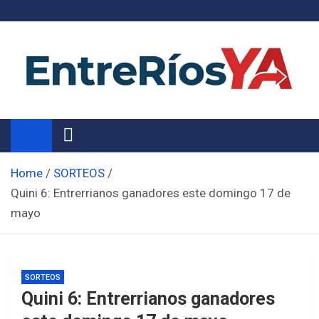
Skip
to
content
Noticias de Entre Ríos
Información de toda la provincia ahora
Home
SORTEOS
Quini 6: Entrerrianos ganadores este domingo 17 de
mayo
SORTEOS
Quini 6: Entrerrianos ganadores