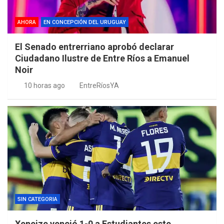
AHORA
EN CONCEPCIÓN DEL URUGUAY
El Senado entrerriano aprobó declarar
Ciudadano Ilustre de Entre Ríos a Emanuel
Noir
10 horas ago
EntreRíosYA
SIN CATEGORIA
Xeneize venció 1-0 a Estudiantes este