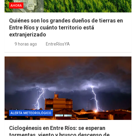
AHORA
Quiénes son los grandes dueños de tierras en
Entre Ríos y cuánto territorio está
extranjerizado
9 horas ago
EntreRíosYA
ALERTA METEOROLÓGICO
Ciclogénesis en Entre Ríos: se esperan
tormentas, viento y brusco descenso de