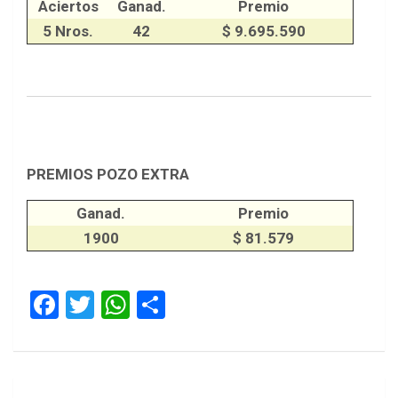
Aciertos
Ganad.
Premio
5 Nros.
42
$ 9.695.590
PREMIOS POZO EXTRA
Ganad.
Premio
1900
$ 81.579
F
T
W
S
a
wi
h
h
ce
tt
at
ar
b
er
s
e
Navegación