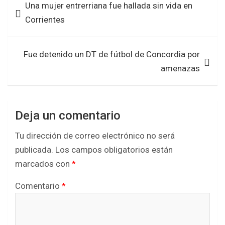
Una mujer entrerriana fue hallada sin vida en
o
A
de
Corrientes
o
p
entradas
k
p
Fue detenido un DT de fútbol de Concordia por
amenazas
Deja un comentario
Tu dirección de correo electrónico no será
publicada.
Los campos obligatorios están
marcados con
*
Comentario
*