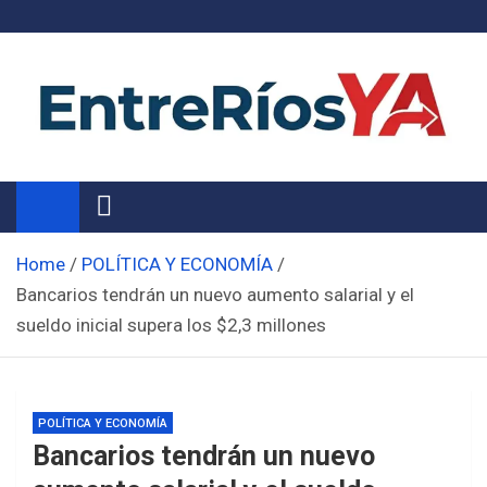
Skip
to
content
Noticias de Entre Ríos
Información de toda la provincia ahora
Home
POLÍTICA Y ECONOMÍA
Bancarios tendrán un nuevo aumento salarial y el
sueldo inicial supera los $2,3 millones
POLÍTICA Y ECONOMÍA
Bancarios tendrán un nuevo