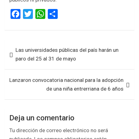
F
T
W
S
a
wi
h
h
ce
tt
at
ar
b
er
s
e
Navegación
Las universidades públicas del país harán un
o
A
de
paro del 25 al 31 de mayo
o
p
entradas
k
p
Lanzaron convocatoria nacional para la adopción
de una niña entrerriana de 6 años
Deja un comentario
Tu dirección de correo electrónico no será