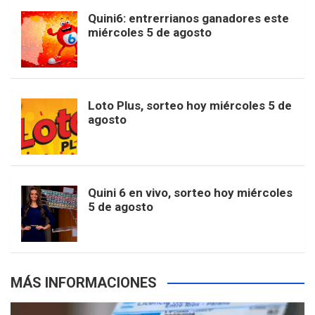
b
a
o
e
l
Quini6: entrerrianos ganadores este
t
T
d
miércoles 5 de agosto
o
g
k
r
e
t
u
o
r
e
M
Loto Plus, sorteo hoy miércoles 5 de
e
b
agosto
k
a
s
a
r
e
m
t
p
Quini 6 en vivo, sorteo hoy miércoles
5 de agosto
s
MÁS INFORMACIONES