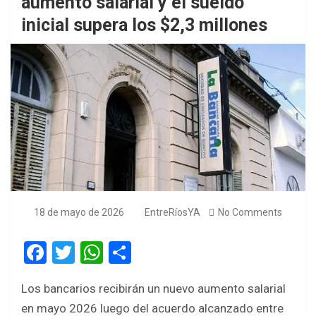
aumento salarial y el sueldo
inicial supera los $2,3 millones
18 de mayo de 2026
EntreRíosYA
No Comments
F
T
W
S
a
wi
h
h
Los bancarios recibirán un nuevo aumento salarial
ce
tt
at
ar
en mayo 2026 luego del acuerdo alcanzado entre