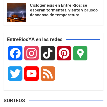
Ciclogénesis en Entre Ríos: se
esperan tormentas, viento y brusco
descenso de temperatura
EntreRíosYA en las redes
F
I
T
P
G
a
n
i
i
o
T
Y
F
c
s
k
n
o
w
o
e
e
t
T
t
g
SORTEOS
i
u
e