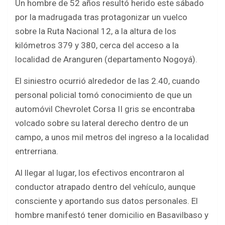
b
er
s
e
Un hombre de 52 años resultó herido este sábado
o
A
por la madrugada tras protagonizar un vuelco
o
p
sobre la Ruta Nacional 12, a la altura de los
kilómetros 379 y 380, cerca del acceso a la
k
p
localidad de Aranguren (departamento Nogoyá).
El siniestro ocurrió alrededor de las 2.40, cuando
personal policial tomó conocimiento de que un
automóvil Chevrolet Corsa II gris se encontraba
volcado sobre su lateral derecho dentro de un
campo, a unos mil metros del ingreso a la localidad
entrerriana.
Al llegar al lugar, los efectivos encontraron al
conductor atrapado dentro del vehículo, aunque
consciente y aportando sus datos personales. El
hombre manifestó tener domicilio en Basavilbaso y