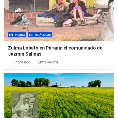
EN PARANÁ
ESPECTÁCULOS
Zulma Lobato en Paraná: el comunicado de
Jazmín Salinas
1 hora ago
EntreRíosYA