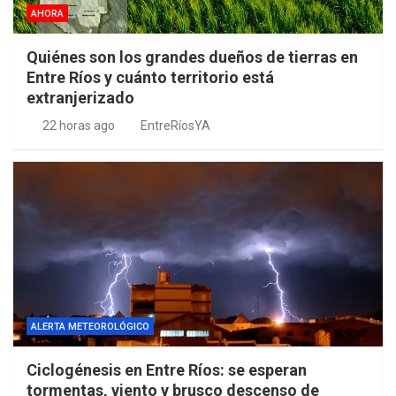
AHORA
Quiénes son los grandes dueños de tierras en
Entre Ríos y cuánto territorio está
extranjerizado
22 horas ago
EntreRíosYA
ALERTA METEOROLÓGICO
Ciclogénesis en Entre Ríos: se esperan
tormentas, viento y brusco descenso de