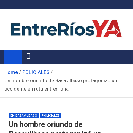
Skip
to
content
Noticias de Entre Ríos
Información de toda la provincia ahora
Home
POLICIALES
Un hombre oriundo de Basavilbaso protagonizó un
accidente en ruta entrerriana
EN BASAVILBASO
POLICIALES
Un hombre oriundo de