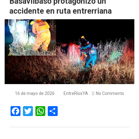
Basavilbaso protagonizó un
accidente en ruta entrerriana
16 de mayo de 2026
EntreRíosYA
No Comments
F
T
W
S
a
wi
h
h
ce
tt
at
ar