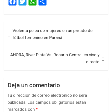
F
T
W
S
a
wi
h
h
ce
tt
at
ar
b
er
s
e
Navegación
Violenta pelea de mujeres en un partido de
o
A
de
fútbol femenino en Paraná
o
p
entradas
k
p
AHORA, River Plate Vs. Rosario Central en vivo y
directo
Deja un comentario
Tu dirección de correo electrónico no será
publicada.
Los campos obligatorios están
marcados con
*