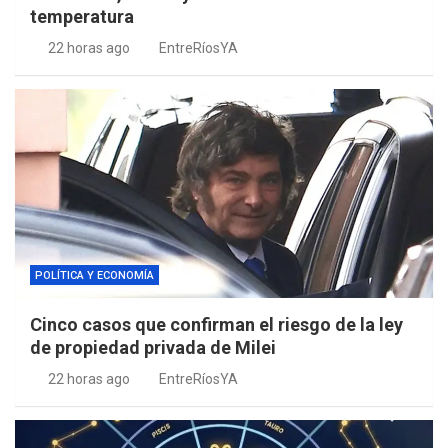
temperatura
22 horas ago
EntreRíosYA
POLÍTICA Y ECONOMÍA
Cinco casos que confirman el riesgo de la ley
de propiedad privada de Milei
22 horas ago
EntreRíosYA