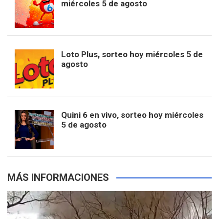
t
T
d
miércoles 5 de agosto
o
g
k
r
e
t
u
o
r
e
M
Loto Plus, sorteo hoy miércoles 5 de
e
b
agosto
k
a
s
a
r
e
m
t
p
Quini 6 en vivo, sorteo hoy miércoles
5 de agosto
s
MÁS INFORMACIONES