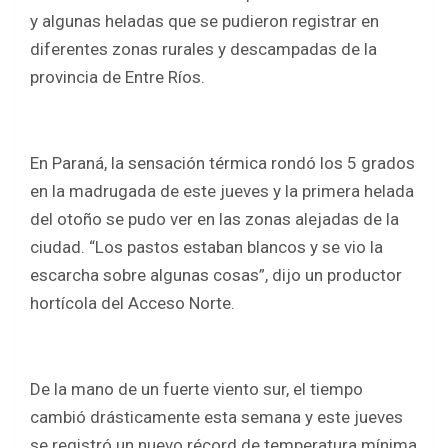
ce
tt
at
ar
y algunas heladas que se pudieron registrar en
b
er
s
e
diferentes zonas rurales y descampadas de la
o
A
provincia de Entre Ríos.
o
p
k
p
En Paraná, la sensación térmica rondó los 5 grados
en la madrugada de este jueves y la primera helada
del otoño se pudo ver en las zonas alejadas de la
ciudad. “Los pastos estaban blancos y se vio la
escarcha sobre algunas cosas”, dijo un productor
hortícola del Acceso Norte.
De la mano de un fuerte viento sur, el tiempo
cambió drásticamente esta semana y este jueves
se registró un nuevo récord de temperatura mínima