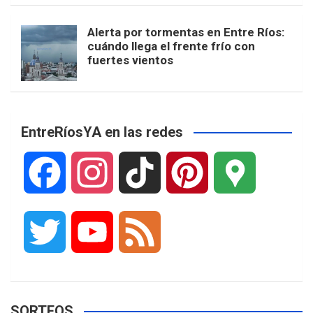
Alerta por tormentas en Entre Ríos:
cuándo llega el frente frío con
fuertes vientos
EntreRíosYA en las redes
F
I
T
P
G
a
n
i
i
o
T
Y
F
c
s
k
n
o
w
o
e
e
t
T
t
g
SORTEOS