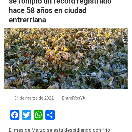
se rompió un récord registrado
hace 58 años en ciudad
entrerriana
31 de marzo de 2022
EntreRíosYA
F
T
W
S
a
wi
h
h
El mes de Marzo se está despidiendo con frío