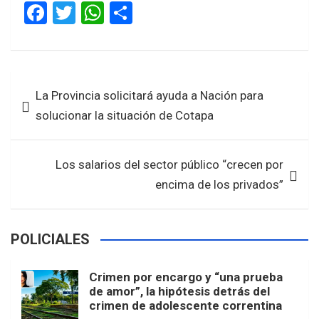
F
T
W
S
a
wi
h
h
ce
tt
at
ar
b
er
s
e
Navegación
La Provincia solicitará ayuda a Nación para
o
A
de
solucionar la situación de Cotapa
o
p
entradas
k
p
Los salarios del sector público “crecen por
encima de los privados”
POLICIALES
Crimen por encargo y “una prueba
de amor”, la hipótesis detrás del
crimen de adolescente correntina