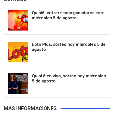
i
u
e
b
a
o
e
l
Quini6: entrerrianos ganadores este
t
T
d
miércoles 5 de agosto
o
g
k
r
e
t
u
o
r
e
M
Loto Plus, sorteo hoy miércoles 5 de
e
b
agosto
k
a
s
a
r
e
m
t
p
Quini 6 en vivo, sorteo hoy miércoles
5 de agosto
s
MÁS INFORMACIONES