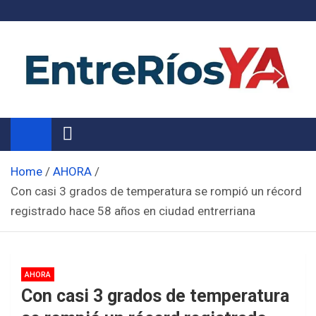
Skip
to
content
Noticias de Entre Ríos
Información de toda la provincia ahora
Home
AHORA
Con casi 3 grados de temperatura se rompió un récord
registrado hace 58 años en ciudad entrerriana
AHORA
Con casi 3 grados de temperatura