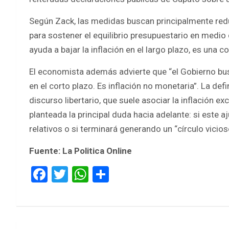
Según Zack, las medidas buscan principalmente reduc
para sostener el equilibrio presupuestario en medio d
ayuda a bajar la inflación en el largo plazo, es una c
El economista además advierte que “el Gobierno bus
en el corto plazo. Es inflación no monetaria”. La d
discurso libertario, que suele asociar la inflación 
planteada la principal duda hacia adelante: si este aj
relativos o si terminará generando un “círculo vici
Fuente: La Politica Online
F
T
W
S
a
wi
h
h
ce
tt
at
ar
b
er
s
e