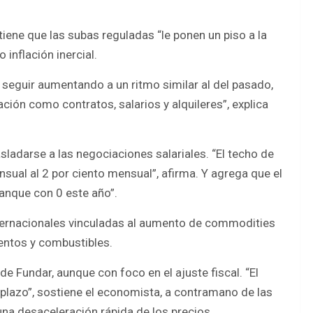
tiene que las subas reguladas “le ponen un piso a la
inflación inercial.
 a seguir aumentando a un ritmo similar al del pasado,
ión como contratos, salarios y alquileres”, explica
ladarse a las negociaciones salariales. “El techo de
sual al 2 por ciento mensual”, afirma. Y agrega que el
ranque con 0 este año”.
ternacionales vinculadas al aumento de commodities
entos y combustibles.
e Fundar, aunque con foco en el ajuste fiscal. “El
o plazo”, sostiene el economista, a contramano de las
na desaceleración rápida de los precios.