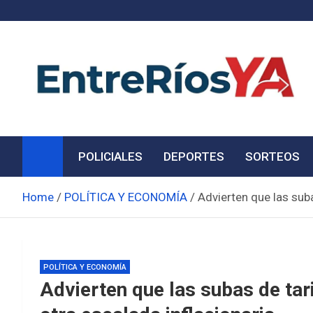
Skip
to
content
Noticias de Entre Ríos
Información de toda la provincia ahora
POLICIALES
DEPORTES
SORTEOS
Home
POLÍTICA Y ECONOMÍA
Advierten que las sub
POLÍTICA Y ECONOMÍA
Advierten que las subas de tar