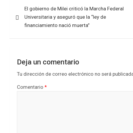
Navegación
o
A
El gobierno de Milei criticó la Marcha Federal
de
o
p
Universitaria y aseguró que la “ley de
k
p
entradas
financiamiento nació muerta”
Deja un comentario
Tu dirección de correo electrónico no será publicada
Comentario
*