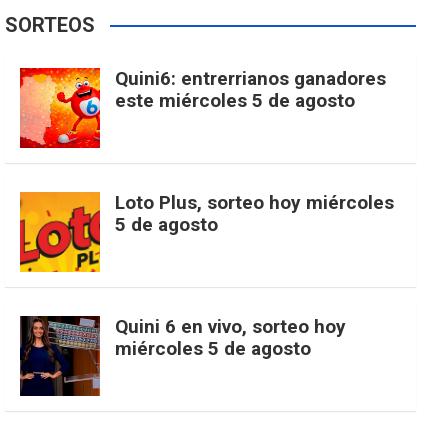
e
t
T
t
g
SORTEOS
i
u
e
b
a
o
e
l
Quini6: entrerrianos ganadores
t
T
d
este miércoles 5 de agosto
o
g
k
r
e
t
u
o
r
e
M
Loto Plus, sorteo hoy miércoles
e
b
5 de agosto
k
a
s
a
r
e
m
t
p
Quini 6 en vivo, sorteo hoy
miércoles 5 de agosto
s