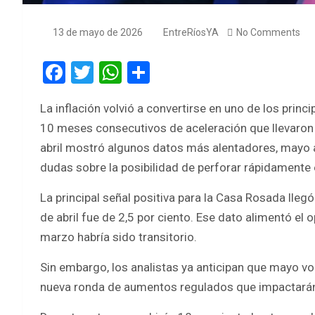
13 de mayo de 2026
EntreRíosYA
No Comments
F
T
W
S
a
wi
h
h
La inflación volvió a convertirse en uno de los pri
ce
tt
at
ar
10 meses consecutivos de aceleración que llevaron e
b
er
s
e
abril mostró algunos datos más alentadores, mayo
o
A
dudas sobre la posibilidad de perforar rápidamente e
o
p
La principal señal positiva para la Casa Rosada lleg
k
p
de abril fue de 2,5 por ciento. Ese dato alimentó el o
marzo habría sido transitorio.
Sin embargo, los analistas ya anticipan que mayo vo
nueva ronda de aumentos regulados que impactarán s