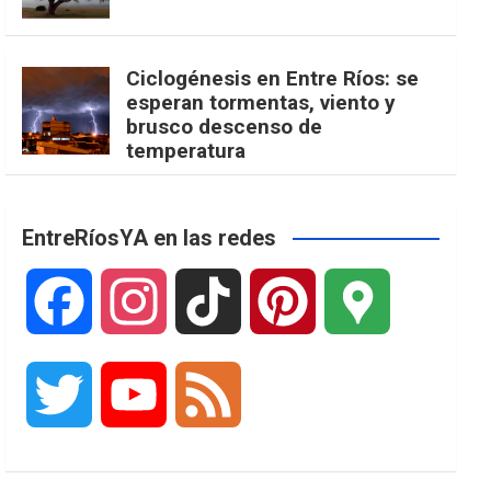
Ciclogénesis en Entre Ríos: se
esperan tormentas, viento y
brusco descenso de
temperatura
EntreRíosYA en las redes
F
I
T
P
G
a
n
i
i
o
T
Y
F
c
s
k
n
o
w
o
e