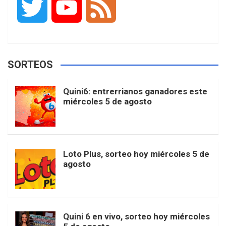
T
Y
F
c
s
k
n
o
w
o
e
e
t
T
t
g
SORTEOS
i
u
e
b
a
o
e
l
Quini6: entrerrianos ganadores este
t
T
d
miércoles 5 de agosto
o
g
k
r
e
t
u
o
r
e
M
Loto Plus, sorteo hoy miércoles 5 de
e
b
agosto
k
a
s
a
r
e
m
t
p
Quini 6 en vivo, sorteo hoy miércoles