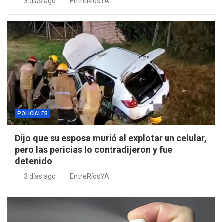
3 días ago
EntreRíosYA
POLICIALES
Dijo que su esposa murió al explotar un celular,
pero las pericias lo contradijeron y fue
detenido
3 días ago
EntreRíosYA