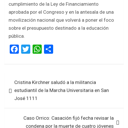
cumplimiento de la Ley de Financiamiento
aprobada por el Congreso y en la antesala de una
movilización nacional que volverá a poner el foco
sobre el presupuesto destinado a la educación
pública.
F
T
W
S
a
wi
h
h
ce
tt
at
ar
b
er
s
e
Navegación
Cristina Kirchner saludó a la militancia
o
A
de
estudiantil de la Marcha Universitaria en San
o
p
entradas
José 1111
k
p
Caso Orrico: Casación fijó fecha revisar la
condena por la muerte de cuatro jóvenes