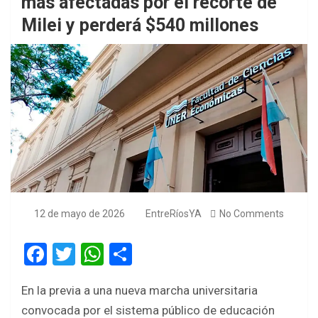
más afectadas por el recorte de
Milei y perderá $540 millones
12 de mayo de 2026
EntreRíosYA
No Comments
F
T
W
S
a
wi
h
h
En la previa a una nueva marcha universitaria
ce
tt
at
ar
convocada por el sistema público de educación