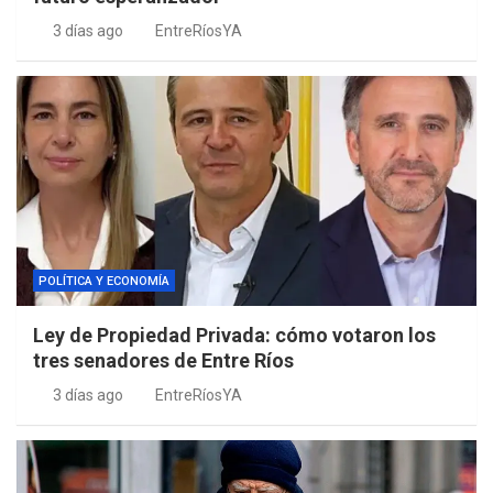
3 días ago
EntreRíosYA
POLÍTICA Y ECONOMÍA
Ley de Propiedad Privada: cómo votaron los
tres senadores de Entre Ríos
3 días ago
EntreRíosYA