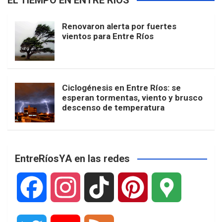
EL TIEMPO EN ENTRE RÍOS
Renovaron alerta por fuertes
vientos para Entre Ríos
Ciclogénesis en Entre Ríos: se
esperan tormentas, viento y brusco
descenso de temperatura
EntreRíosYA en las redes
F
I
T
P
G
a
n
i
i
o