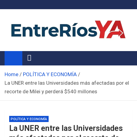
Skip
to
content
Noticias de Entre Ríos
Información de toda la provincia ahora
Home
POLÍTICA Y ECONOMÍA
La UNER entre las Universidades más afectadas por el
recorte de Milei y perderá $540 millones
POLÍTICA Y ECONOMÍA
La UNER entre las Universidades