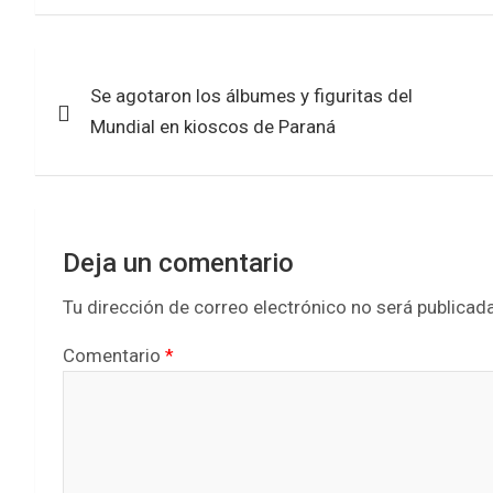
a
w
h
h
c
i
a
a
Navegación
e
t
t
r
Se agotaron los álbumes y figuritas del
de
b
t
s
e
Mundial en kioscos de Paraná
entradas
o
e
A
o
r
p
k
p
Deja un comentario
Tu dirección de correo electrónico no será publicada
Comentario
*