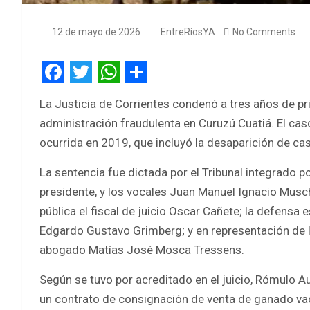
12 de mayo de 2026
EntreRíosYA
No Comments
F
T
W
S
La Justicia de Corrientes condenó a tres años de pri
a
w
h
h
administración fraudulenta en Curuzú Cuatiá. El cas
c
i
a
a
ocurrida en 2019, que incluyó la desaparición de cas
e
t
t
r
La sentencia fue dictada por el Tribunal integrado 
b
t
s
e
presidente, y los vocales Juan Manuel Ignacio Musch
o
e
A
pública el fiscal de juicio Oscar Cañete; la defensa
o
r
p
Edgardo Gustavo Grimberg; y en representación de la
k
p
abogado Matías José Mosca Tressens.
Según se tuvo por acreditado en el juicio, Rómulo 
un contrato de consignación de venta de ganado vac