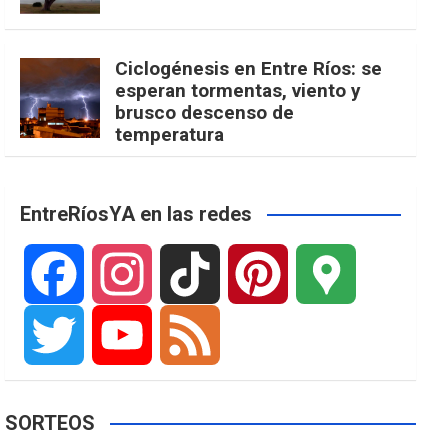
Ciclogénesis en Entre Ríos: se
esperan tormentas, viento y
brusco descenso de
temperatura
EntreRíosYA en las redes
F
I
T
P
G
a
n
i
i
o
T
Y
F
SORTEOS