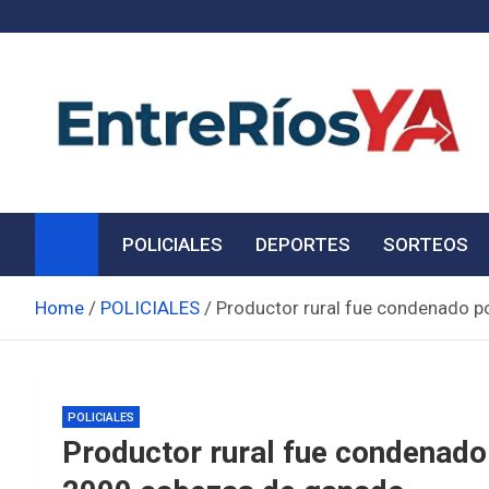
Skip
to
content
Noticias de Entre Ríos
Información de toda la provincia ahora
POLICIALES
DEPORTES
SORTEOS
Home
POLICIALES
Productor rural fue condenado p
POLICIALES
Productor rural fue condenado 