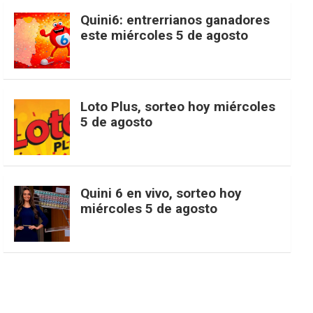
c
s
k
n
o
w
o
e
Quini6: entrerrianos ganadores
este miércoles 5 de agosto
e
t
T
t
g
i
u
e
b
a
o
e
l
t
T
d
Loto Plus, sorteo hoy miércoles
5 de agosto
o
g
k
r
e
t
u
o
r
e
M
e
b
Quini 6 en vivo, sorteo hoy
miércoles 5 de agosto
k
a
s
a
r
e
m
t
p
s