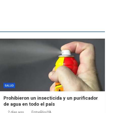
SALUD
Prohibieron un insecticida y un purificador
de agua en todo el país
2 días ago
EntreRíosYA