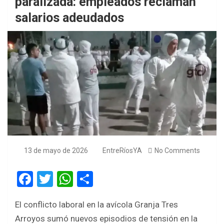
paralizada: empleados reclaman
salarios adeudados
13 de mayo de 2026
EntreRíosYA
No Comments
F
T
W
S
a
wi
h
h
El conflicto laboral en la avícola Granja Tres
ce
tt
at
ar
Arroyos sumó nuevos episodios de tensión en la