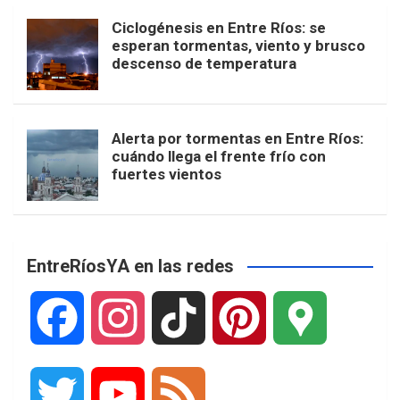
Ciclogénesis en Entre Ríos: se
esperan tormentas, viento y brusco
descenso de temperatura
Alerta por tormentas en Entre Ríos:
cuándo llega el frente frío con
fuertes vientos
EntreRíosYA en las redes
F
I
T
P
G
a
n
i
i
o
T
Y
F