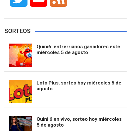
c
s
k
n
o
w
o
e
e
t
T
t
g
SORTEOS
i
u
e
b
a
o
e
l
Quini6: entrerrianos ganadores este
t
T
d
miércoles 5 de agosto
o
g
k
r
e
t
u
o
r
e
M
Loto Plus, sorteo hoy miércoles 5 de
e
b
agosto
k
a
s
a
r
e
m
t
p
Quini 6 en vivo, sorteo hoy miércoles
5 de agosto
s