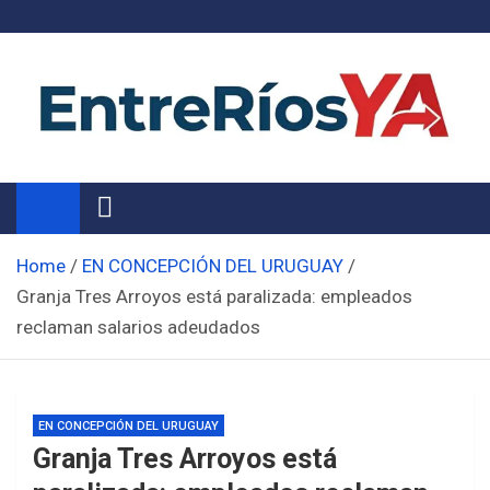
Skip
to
content
Noticias de Entre Ríos
Información de toda la provincia ahora
Home
EN CONCEPCIÓN DEL URUGUAY
Granja Tres Arroyos está paralizada: empleados
reclaman salarios adeudados
EN CONCEPCIÓN DEL URUGUAY
Granja Tres Arroyos está