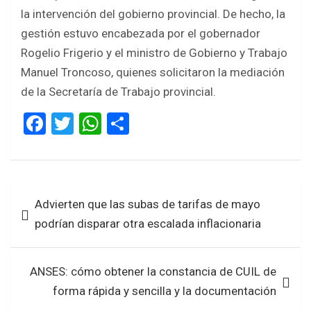
la intervención del gobierno provincial. De hecho, la
gestión estuvo encabezada por el gobernador
Rogelio Frigerio y el ministro de Gobierno y Trabajo
Manuel Troncoso, quienes solicitaron la mediación
de la Secretaría de Trabajo provincial.
F
T
W
S
a
wi
h
h
ce
tt
at
ar
b
er
s
e
Navegación
Advierten que las subas de tarifas de mayo
o
A
de
podrían disparar otra escalada inflacionaria
o
p
entradas
k
p
ANSES: cómo obtener la constancia de CUIL de
forma rápida y sencilla y la documentación