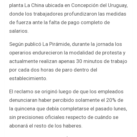
b
er
s
e
planta La China ubicada en Concepción del Uruguay,
o
A
donde los trabajadores profundizaron las medidas
o
p
de fuerza ante la falta de pago completo de
k
p
salarios.
Según publicó La Pirámide, durante la jornada los
operarios endurecieron la modalidad de protesta y
actualmente realizan apenas 30 minutos de trabajo
por cada dos horas de paro dentro del
establecimiento.
El reclamo se originó luego de que los empleados
denunciaran haber percibido solamente el 20% de
la quincena que debía completarse el pasado lunes,
sin precisiones oficiales respecto de cuándo se
abonará el resto de los haberes.