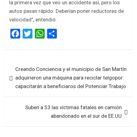
la primera vez que veo un accidente así, pero los
autos pasan rápido. Deberían poner reductores de
velocidad”, entendió.
F
T
W
S
a
wi
h
h
ce
tt
at
ar
b
er
s
e
Navegación
Creando Conciencia y el municipio de San Martín
o
A
de
adquirieron una máquina para reciclar telgopor:
o
p
entradas
capacitarán a beneficiaros del Potenciar Trabajo
k
p
Suben a 53 las víctimas fatales en camión
abandonado en el sur de EE.UU