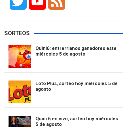
T
Y
F
c
s
k
n
o
w
o
e
e
t
T
t
g
SORTEOS
i
u
e
b
a
o
e
l
Quini6: entrerrianos ganadores este
t
T
d
miércoles 5 de agosto
o
g
k
r
e
t
u
o
r
e
M
Loto Plus, sorteo hoy miércoles 5 de
e
b
agosto
k
a
s
a
r
e
m
t
p
Quini 6 en vivo, sorteo hoy miércoles
5 de agosto