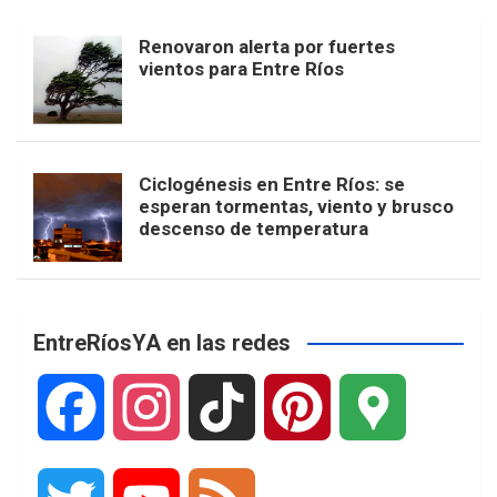
Renovaron alerta por fuertes
vientos para Entre Ríos
Ciclogénesis en Entre Ríos: se
esperan tormentas, viento y brusco
descenso de temperatura
EntreRíosYA en las redes
F
I
T
P
G
a
n
i
i
o