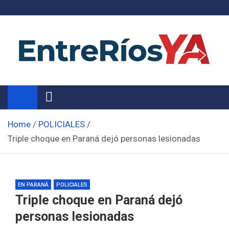
Skip
to
content
Noticias de Entre Ríos
Información de toda la provincia ahora
Home
POLICIALES
Triple choque en Paraná dejó personas lesionadas
EN PARANÁ
POLICIALES
Triple choque en Paraná dejó
personas lesionadas