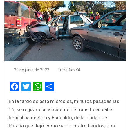
29 de junio de 2022
EntreRíosYA
F
T
W
S
a
wi
h
h
En la tarde de este miércoles, minutos pasadas las
ce
tt
at
ar
16, se registró un accidente de tránsito en calle
b
er
s
e
República de Siria y Basualdo, de la ciudad de
o
A
Paraná que dejó como saldo cuatro heridos, dos