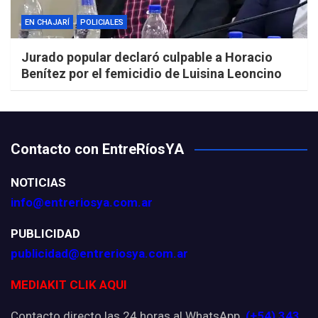
EN CHAJARÍ
POLICIALES
Jurado popular declaró culpable a Horacio
Benítez por el femicidio de Luisina Leoncino
Contacto con EntreRíosYA
NOTICIAS
info@entreriosya.com.ar
PUBLICIDAD
publicidad@entreriosya.com.ar
MEDIAKIT CLIK AQUI
Contacto directo las 24 horas al WhatsApp
(+54) 343