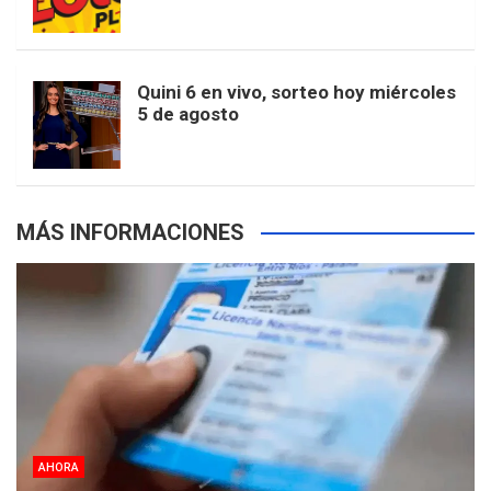
o
r
e
M
e
b
Quini 6 en vivo, sorteo hoy miércoles
5 de agosto
k
a
s
a
r
e
m
t
p
MÁS INFORMACIONES
s
AHORA