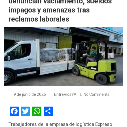
denuncian vaciamiento, sueldos
impagos y amenazas tras
reclamos laborales
9 de junio de 2026
EntreRíosYA
No Comments
F
T
W
S
Trabajadores de la empresa de logística Expreso