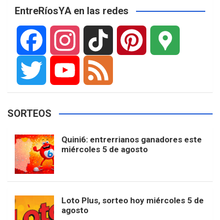
EntreRíosYA en las redes
F
I
T
P
G
a
n
i
i
o
T
Y
F
SORTEOS
c
s
k
n
o
w
o
e
Quini6: entrerrianos ganadores este
miércoles 5 de agosto
e
t
T
t
g
i
u
e
b
a
o
e
l
t
T
d
Loto Plus, sorteo hoy miércoles 5 de
agosto
o
g
k
r
e
t
u