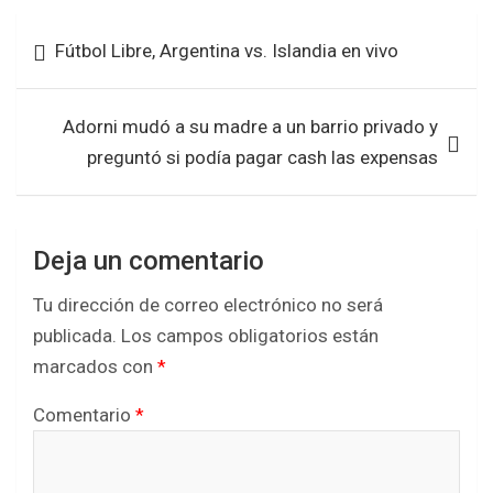
Navegación
c
i
a
a
Fútbol Libre, Argentina vs. Islandia en vivo
de
e
t
t
r
entradas
b
t
s
e
Adorni mudó a su madre a un barrio privado y
o
e
A
preguntó si podía pagar cash las expensas
o
r
p
k
p
Deja un comentario
Tu dirección de correo electrónico no será
publicada.
Los campos obligatorios están
marcados con
*
Comentario
*