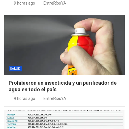
9 horas ago
EntreRíosYA
SALUD
Prohibieron un insecticida y un purificador de
agua en todo el país
9 horas ago
EntreRíosYA