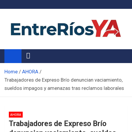
Skip
to
content
Noticias de Entre Ríos
Información de toda la provincia ahora
Home
AHORA
Trabajadores de Expreso Brío denuncian vaciamiento,
sueldos impagos y amenazas tras reclamos laborales
AHORA
Trabajadores de Expreso Brío