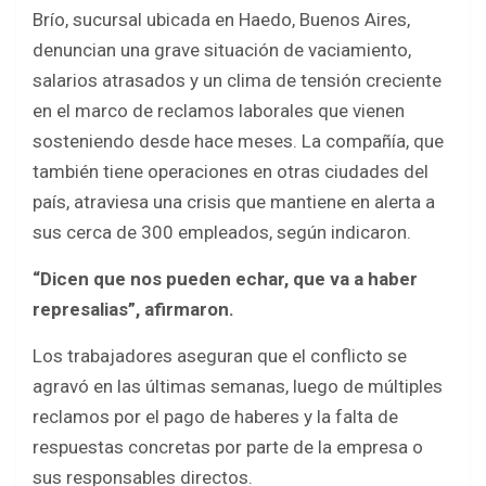
a
w
h
h
Brío, sucursal ubicada en Haedo, Buenos Aires,
c
i
a
a
denuncian una grave situación de vaciamiento,
e
t
t
r
salarios atrasados y un clima de tensión creciente
b
t
s
e
en el marco de reclamos laborales que vienen
o
e
A
sosteniendo desde hace meses. La compañía, que
también tiene operaciones en otras ciudades del
o
r
p
país, atraviesa una crisis que mantiene en alerta a
k
p
sus cerca de 300 empleados, según indicaron.
“Dicen que nos pueden echar, que va a haber
represalias”, afirmaron.
Los trabajadores aseguran que el conflicto se
agravó en las últimas semanas, luego de múltiples
reclamos por el pago de haberes y la falta de
respuestas concretas por parte de la empresa o
sus responsables directos.