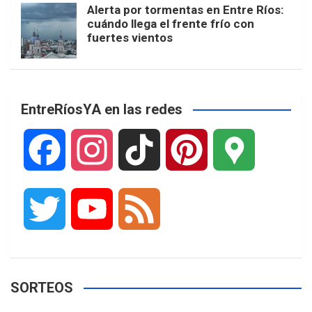
Alerta por tormentas en Entre Ríos:
cuándo llega el frente frío con
fuertes vientos
EntreRíosYA en las redes
F
I
T
P
G
a
n
i
i
o
T
Y
F
c
s
k
n
o
w
o
e
e
t
T
t
g
SORTEOS
i
u
e