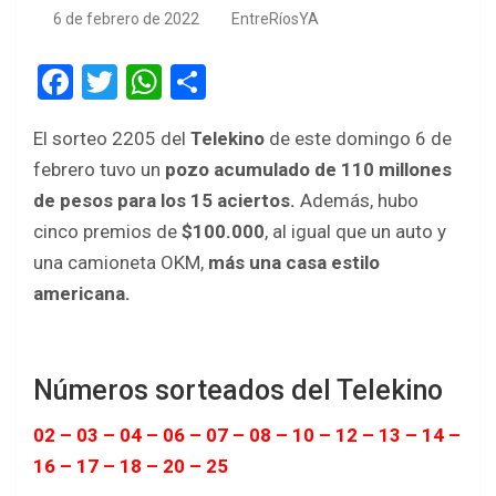
6 de febrero de 2022
EntreRíosYA
F
T
W
S
a
wi
h
h
El sorteo 2205 del
Telekino
de este domingo 6 de
ce
tt
at
ar
febrero tuvo un
pozo acumulado de 110 millones
b
er
s
e
de pesos para los 15 aciertos.
Además, hubo
o
A
cinco premios de
$100.000
, al igual que un auto y
o
p
una camioneta OKM,
más una casa estilo
k
p
americana.
Números sorteados del Telekino
02 – 03 – 04 – 06 – 07 – 08 – 10 – 12 – 13 – 14 –
16 – 17 – 18 – 20 – 25