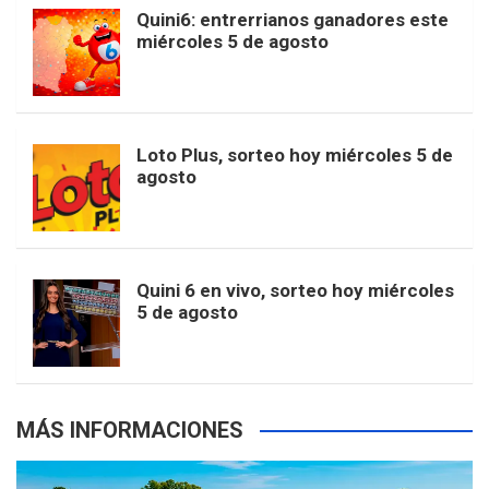
b
a
o
e
l
Quini6: entrerrianos ganadores este
t
T
d
miércoles 5 de agosto
o
g
k
r
e
t
u
o
r
e
M
Loto Plus, sorteo hoy miércoles 5 de
e
b
agosto
k
a
s
a
r
e
m
t
p
Quini 6 en vivo, sorteo hoy miércoles
5 de agosto
s
MÁS INFORMACIONES