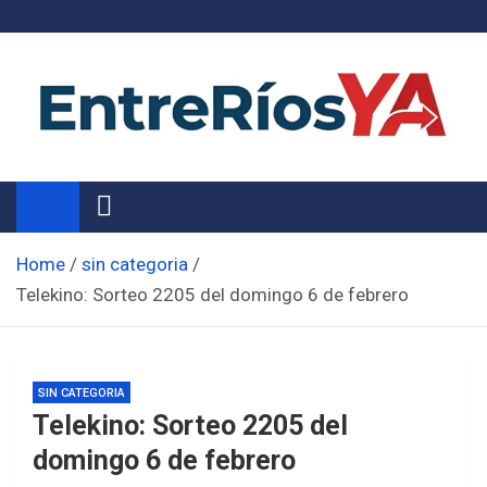
Skip
to
content
Noticias de Entre Ríos
Información de toda la provincia ahora
Home
sin categoria
Telekino: Sorteo 2205 del domingo 6 de febrero
SIN CATEGORIA
Telekino: Sorteo 2205 del
domingo 6 de febrero