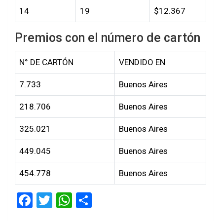
14
19
$12.367
Premios con el número de cartón
N° DE CARTÓN
VENDIDO EN
7.733
Buenos Aires
218.706
Buenos Aires
325.021
Buenos Aires
449.045
Buenos Aires
454.778
Buenos Aires
F
T
W
S
a
wi
h
h