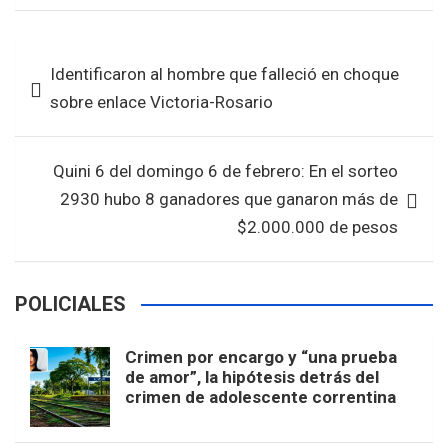
ce
tt
at
ar
b
er
s
e
Navegación
Identificaron al hombre que falleció en choque
o
A
de
sobre enlace Victoria-Rosario
o
p
entradas
k
p
Quini 6 del domingo 6 de febrero: En el sorteo
2930 hubo 8 ganadores que ganaron más de
$2.000.000 de pesos
POLICIALES
Crimen por encargo y “una prueba
de amor”, la hipótesis detrás del
crimen de adolescente correntina