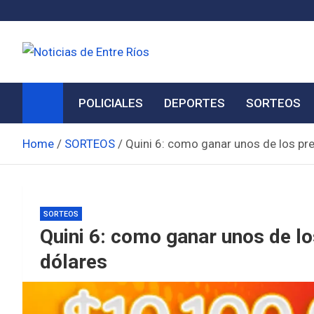
Skip
to
content
Noticias de Entre Ríos
Información de toda la provincia ahora
POLICIALES
DEPORTES
SORTEOS
Home
SORTEOS
Quini 6: como ganar unos de los pr
SORTEOS
Quini 6: como ganar unos de l
dólares