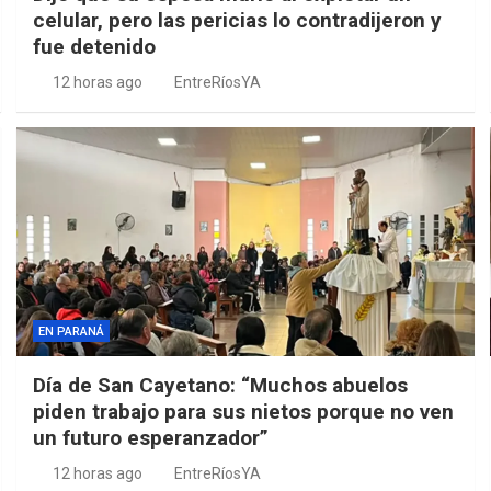
celular, pero las pericias lo contradijeron y
fue detenido
12 horas ago
EntreRíosYA
EN PARANÁ
Día de San Cayetano: “Muchos abuelos
piden trabajo para sus nietos porque no ven
un futuro esperanzador”
12 horas ago
EntreRíosYA