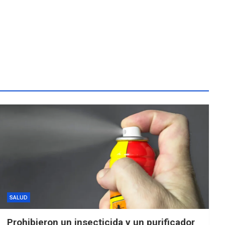
SALUD
Prohibieron un insecticida y un purificador