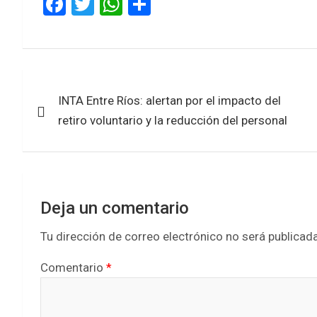
F
T
W
S
a
wi
h
h
ce
tt
at
ar
b
er
s
e
Navegación
o
A
INTA Entre Ríos: alertan por el impacto del
de
o
p
retiro voluntario y la reducción del personal
k
p
entradas
Deja un comentario
Tu dirección de correo electrónico no será publicada
Comentario
*