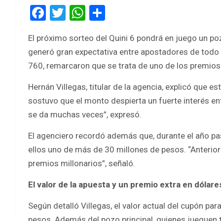
F
T
W
S
a
wi
h
h
El próximo sorteo del Quini 6 pondrá en juego un 
ce
tt
at
ar
generó gran expectativa entre apostadores de todo 
b
er
s
e
760, remarcaron que se trata de uno de los premio
o
A
Hernán Villegas, titular de la agencia, explicó que e
o
p
sostuvo que el monto despierta un fuerte interés en
k
p
se da muchas veces”, expresó.
El agenciero recordó además que, durante el año pa
ellos uno de más de 30 millones de pesos. “Anter
premios millonarios”, señaló.
El valor de la apuesta y un premio extra en dólare
Según detalló Villegas, el valor actual del cupón pa
pesos. Además del pozo principal, quienes jueguen 