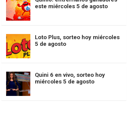
t
T
d
este miércoles 5 de agosto
o
g
k
r
e
t
u
o
r
e
M
Loto Plus, sorteo hoy miércoles
e
b
5 de agosto
k
a
s
a
r
e
m
t
p
Quini 6 en vivo, sorteo hoy
miércoles 5 de agosto
s