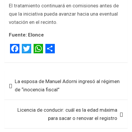
El tratamiento continuará en comisiones antes de
que la iniciativa pueda avanzar hacia una eventual
votación en el recinto.
Fuente: Elonce
F
T
W
S
a
w
h
h
Navegación
c
i
a
a
La esposa de Manuel Adorni ingresó al régimen
de
e
t
t
r
de “inocencia fiscal”
entradas
b
t
s
e
o
e
A
Licencia de conducir: cuál es la edad máxima
o
r
p
para sacar o renovar el registro
k
p