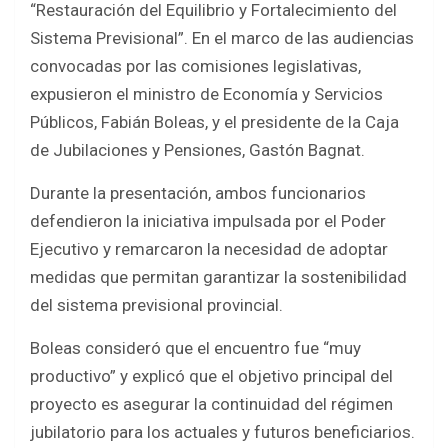
e
t
t
r
“Restauración del Equilibrio y Fortalecimiento del
b
t
s
e
Sistema Previsional”. En el marco de las audiencias
o
e
A
convocadas por las comisiones legislativas,
expusieron el ministro de Economía y Servicios
o
r
p
Públicos, Fabián Boleas, y el presidente de la Caja
k
p
de Jubilaciones y Pensiones, Gastón Bagnat.
Durante la presentación, ambos funcionarios
defendieron la iniciativa impulsada por el Poder
Ejecutivo y remarcaron la necesidad de adoptar
medidas que permitan garantizar la sostenibilidad
del sistema previsional provincial.
Boleas consideró que el encuentro fue “muy
productivo” y explicó que el objetivo principal del
proyecto es asegurar la continuidad del régimen
jubilatorio para los actuales y futuros beneficiarios.