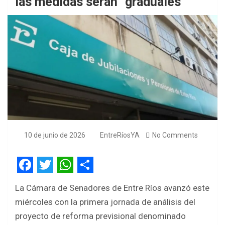
las medidas serán “graduales”
10 de junio de 2026
EntreRíosYA
No Comments
F
T
W
S
La Cámara de Senadores de Entre Ríos avanzó este
a
w
h
h
miércoles con la primera jornada de análisis del
c
i
a
a
proyecto de reforma previsional denominado