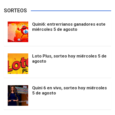
a
n
i
i
o
T
Y
F
SORTEOS
c
s
k
n
o
w
o
e
Quini6: entrerrianos ganadores este
miércoles 5 de agosto
e
t
T
t
g
i
u
e
b
a
o
e
l
t
T
d
Loto Plus, sorteo hoy miércoles 5 de
agosto
o
g
k
r
e
t
u
o
r
e
M
e
b
Quini 6 en vivo, sorteo hoy miércoles
5 de agosto
k
a
s
a
r
e
m
t
p