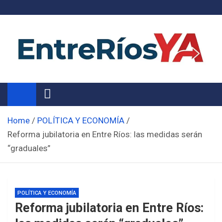
Skip
to
content
Noticias de Entre Ríos
Información de toda la provincia ahora
Home
POLÍTICA Y ECONOMÍA
Reforma jubilatoria en Entre Ríos: las medidas serán
“graduales”
POLÍTICA Y ECONOMÍA
Reforma jubilatoria en Entre Ríos: