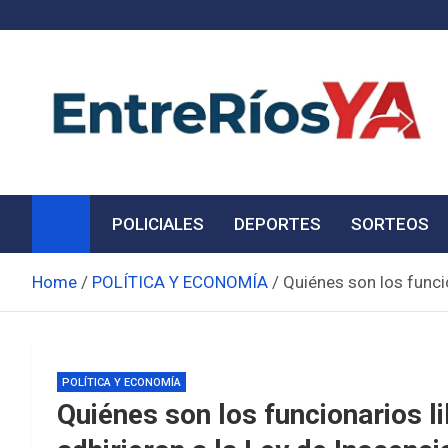
Skip
to
content
Noticias de Entre Ríos
Información de toda la provincia ahora
POLICIALES
DEPORTES
SORTEOS
Home
POLÍTICA Y ECONOMÍA
Quiénes son los funcio
POLÍTICA Y ECONOMÍA
Quiénes son los funcionarios l