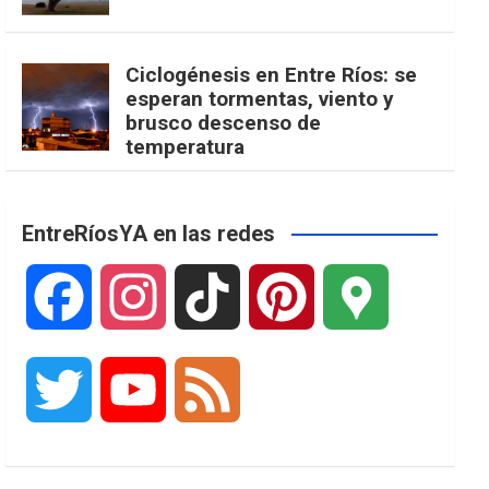
Ciclogénesis en Entre Ríos: se
esperan tormentas, viento y
brusco descenso de
temperatura
EntreRíosYA en las redes
F
I
T
P
G
a
n
i
i
o
T
Y
F
c
s
k
n
o
w
o
e