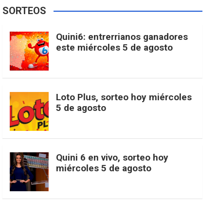
e
t
T
t
g
SORTEOS
i
u
e
b
a
o
e
l
Quini6: entrerrianos ganadores
t
T
d
este miércoles 5 de agosto
o
g
k
r
e
t
u
o
r
e
M
Loto Plus, sorteo hoy miércoles
e
b
5 de agosto
k
a
s
a
r
e
m
t
p
Quini 6 en vivo, sorteo hoy
miércoles 5 de agosto
s