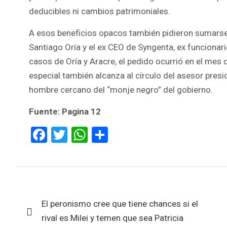
deducibles ni cambios patrimoniales.
A esos beneficios opacos también pidieron sumarse 
Santiago Oría y el ex CEO de Syngenta, ex funcionari
casos de Oría y Aracre, el pedido ocurrió en el mes d
especial también alcanza al círculo del asesor presi
hombre cercano del “monje negro” del gobierno.
Fuente: Pagina 12
F
T
W
S
a
wi
h
h
ce
tt
at
ar
b
er
s
e
Navegación
o
A
El peronismo cree que tiene chances si el
de
o
p
rival es Milei y temen que sea Patricia