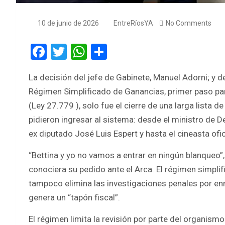
10 de junio de 2026
EntreRíosYA
No Comments
F
T
W
S
a
wi
h
h
La decisión del jefe de Gabinete, Manuel Adorni; y de
ce
tt
at
ar
Régimen Simplificado de Ganancias, primer paso para 
b
er
s
e
(Ley 27.779 ), solo fue el cierre de una larga lista 
o
A
pidieron ingresar al sistema: desde el ministro de 
o
p
ex diputado José Luis Espert y hasta el cineasta ofic
k
p
“Bettina y yo no vamos a entrar en ningún blanqueo
conociera su pedido ante el Arca. El régimen simpli
tampoco elimina las investigaciones penales por enri
genera un “tapón fiscal”.
El régimen limita la revisión por parte del organismo