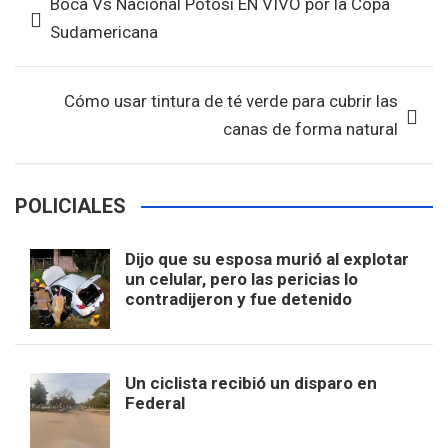
Boca Vs Nacional Potosí EN VIVO por la Copa
o
A
de
Sudamericana
o
p
entradas
k
p
Cómo usar tintura de té verde para cubrir las
canas de forma natural
POLICIALES
Dijo que su esposa murió al explotar
un celular, pero las pericias lo
contradijeron y fue detenido
Un ciclista recibió un disparo en
Federal