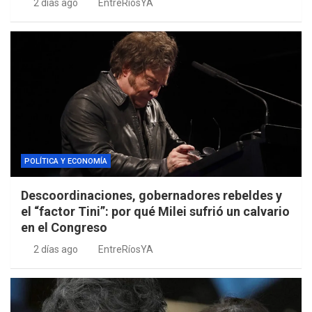
2 días ago
EntreRíosYA
POLÍTICA Y ECONOMÍA
Descoordinaciones, gobernadores rebeldes y
el “factor Tini”: por qué Milei sufrió un calvario
en el Congreso
2 días ago
EntreRíosYA