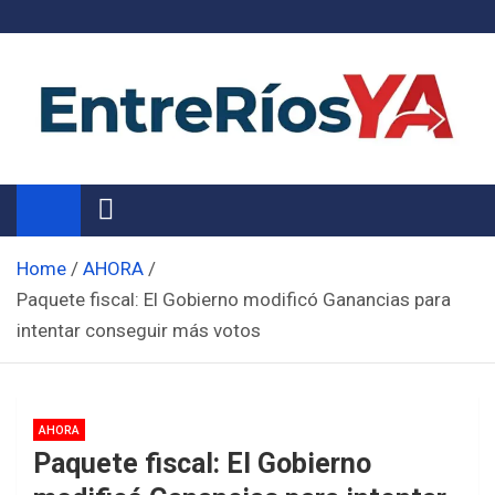
Skip
to
content
Noticias de Entre Ríos
Información de toda la provincia ahora
Home
AHORA
Paquete fiscal: El Gobierno modificó Ganancias para
intentar conseguir más votos
AHORA
Paquete fiscal: El Gobierno