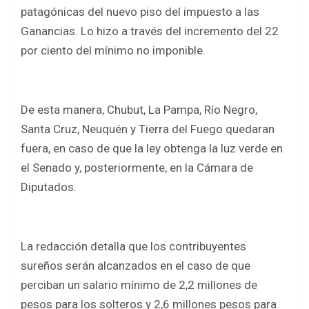
b
er
s
e
patagónicas del nuevo piso del impuesto a las
o
A
Ganancias. Lo hizo a través del incremento del 22
o
p
por ciento del mínimo no imponible.
k
p
De esta manera, Chubut, La Pampa, Río Negro,
Santa Cruz, Neuquén y Tierra del Fuego quedaran
fuera, en caso de que la ley obtenga la luz verde en
el Senado y, posteriormente, en la Cámara de
Diputados.
La redacción detalla que los contribuyentes
sureños serán alcanzados en el caso de que
perciban un salario mínimo de 2,2 millones de
pesos para los solteros y 2,6 millones pesos para