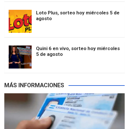
o
r
e
M
Loto Plus, sorteo hoy miércoles 5 de
e
b
agosto
k
a
s
a
r
e
m
t
p
Quini 6 en vivo, sorteo hoy miércoles
5 de agosto
s
MÁS INFORMACIONES