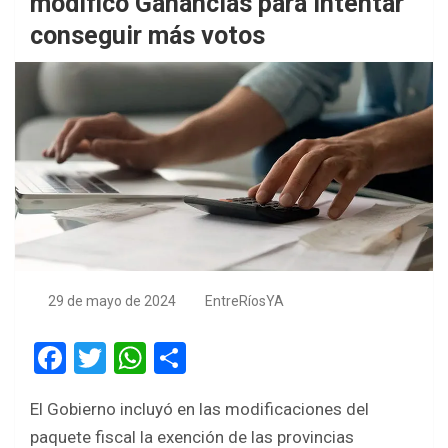
modificó Ganancias para intentar
conseguir más votos
29 de mayo de 2024
EntreRíosYA
F
T
W
S
a
wi
h
h
El Gobierno incluyó en las modificaciones del
ce
tt
at
ar
paquete fiscal la exención de las provincias