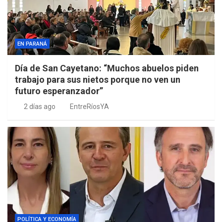
EN PARANÁ
Día de San Cayetano: “Muchos abuelos piden
trabajo para sus nietos porque no ven un
futuro esperanzador”
2 días ago
EntreRíosYA
POLÍTICA Y ECONOMÍA