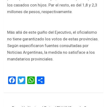
los casados con hijos. Par el resto, es del 1,8 y 2,3
millones de pesos, respectivamente.
Más allá de este guiño del Ejecutivo, el oficialismo
no tiene garantizado los votos de estas provincias.
Según especificaron fuentes consultadas por
Noticias Argentinas, la medida no satisface a los
mandatarios provinciales.
F
T
W
S
a
wi
h
h
ce
tt
at
ar
b
er
s
e
Navegación