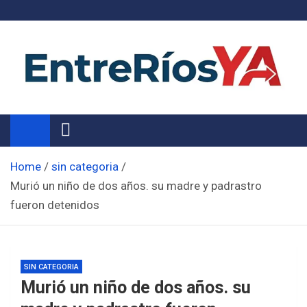
Skip
to
content
Noticias de Entre Ríos
Información de toda la provincia ahora
Home
sin categoria
Murió un niño de dos años. su madre y padrastro
fueron detenidos
SIN CATEGORIA
Murió un niño de dos años. su