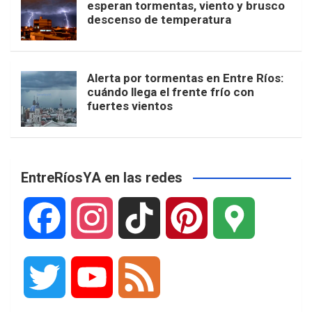
esperan tormentas, viento y brusco
descenso de temperatura
Alerta por tormentas en Entre Ríos:
cuándo llega el frente frío con
fuertes vientos
EntreRíosYA en las redes
F
I
T
P
G
a
n
i
i
o
T
Y
F
c
s
k
n
o