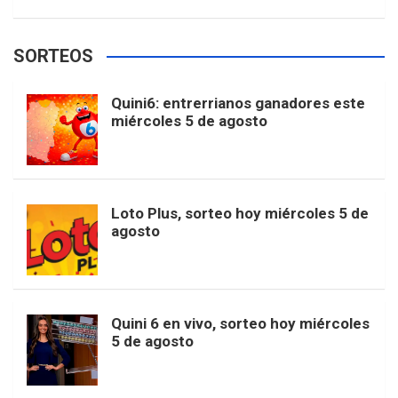
w
o
e
e
t
T
t
g
SORTEOS
i
u
e
b
a
o
e
l
Quini6: entrerrianos ganadores este
t
T
d
miércoles 5 de agosto
o
g
k
r
e
t
u
o
r
e
M
Loto Plus, sorteo hoy miércoles 5 de
e
b
agosto
k
a
s
a
r
e
m
t
p
Quini 6 en vivo, sorteo hoy miércoles
5 de agosto
s