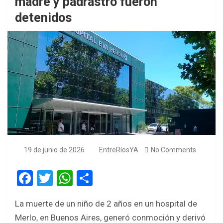
madre y padrastro fueron
detenidos
19 de junio de 2026
EntreRíosYA
No Comments
F
T
W
S
a
wi
h
h
La muerte de un niño de 2 años en un hospital de
ce
tt
at
ar
Merlo, en Buenos Aires, generó conmoción y derivó