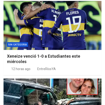
SIN CATEGORIA
Xeneize venció 1-0 a Estudiantes este
miércoles
12 horas ago
EntreRíosYA