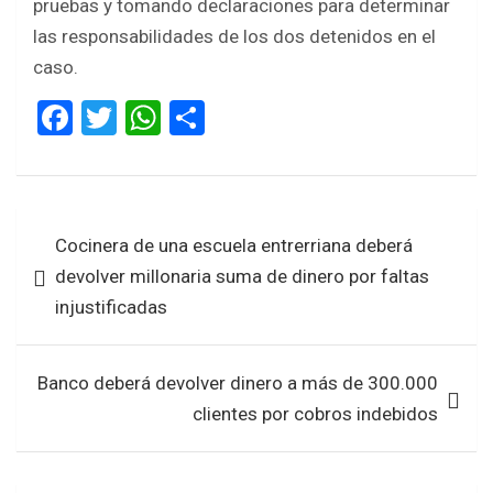
pruebas y tomando declaraciones para determinar
las responsabilidades de los dos detenidos en el
caso.
F
T
W
S
a
wi
h
h
ce
tt
at
ar
b
er
s
e
Navegación
Cocinera de una escuela entrerriana deberá
o
A
de
devolver millonaria suma de dinero por faltas
o
p
entradas
injustificadas
k
p
Banco deberá devolver dinero a más de 300.000
clientes por cobros indebidos