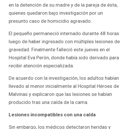
b
er
s
e
en la detención de su madre y de la pareja de ésta,
o
A
quienes quedaron bajo investigación por un
o
p
presunto caso de homicidio agravado.
k
p
El pequeño permaneció internado durante 48 horas
luego de haber ingresado con múltiples lesiones de
gravedad. Finalmente falleció este jueves en el
Hospital Eva Perón, donde había sido derivado para
recibir atención especializada.
De acuerdo con la investigación, los adultos habían
llevado al menor inicialmente al Hospital Héroes de
Malvinas y explicaron que las lesiones se habían
producido tras una caída de la cama.
Lesiones incompatibles con una caída
Sin embargo, los médicos detectaron heridas y