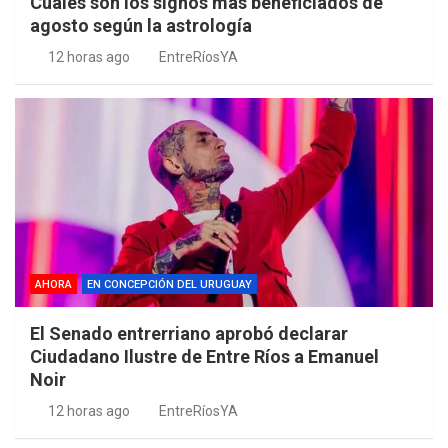
Cuales son los signos más beneficiados de
agosto según la astrología
12 horas ago
EntreRíosYA
AHORA
EN CONCEPCIÓN DEL URUGUAY
El Senado entrerriano aprobó declarar
Ciudadano Ilustre de Entre Ríos a Emanuel
Noir
12 horas ago
EntreRíosYA