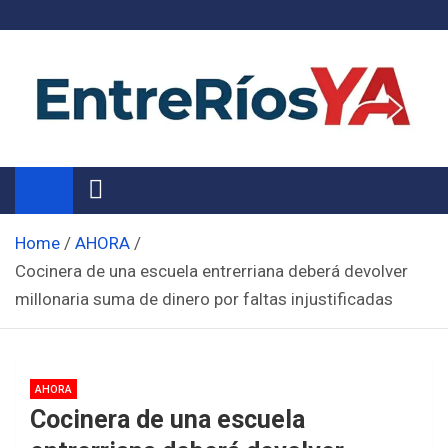
Skip
to
content
Noticias de Entre Ríos
Información de toda la provincia ahora
Home
AHORA
Cocinera de una escuela entrerriana deberá devolver
millonaria suma de dinero por faltas injustificadas
AHORA
Cocinera de una escuela