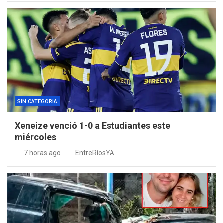
SIN CATEGORIA
Xeneize venció 1-0 a Estudiantes este
miércoles
7 horas ago
EntreRíosYA