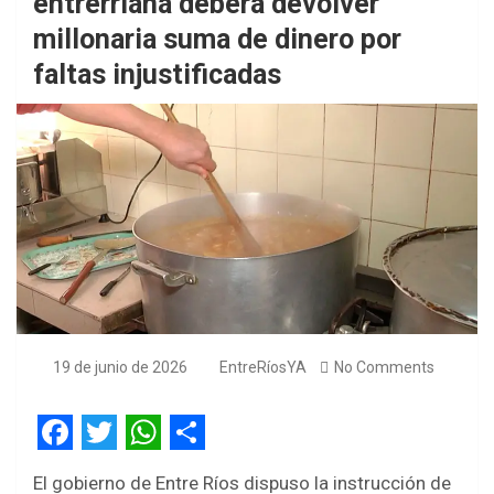
entrerriana deberá devolver
millonaria suma de dinero por
faltas injustificadas
19 de junio de 2026
EntreRíosYA
No Comments
F
T
W
S
El gobierno de Entre Ríos dispuso la instrucción de