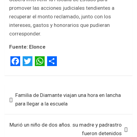
promover las acciones judiciales tendientes a
recuperar el monto reclamado, junto con los
intereses, gastos y honorarios que pudieran
corresponder.
Fuente: Elonce
F
T
W
S
a
w
h
h
Navegación
c
i
a
a
Familia de Diamante viajan una hora en lancha
de
e
t
t
r
para llegar a la escuela
entradas
b
t
s
e
o
e
A
Murió un niño de dos años. su madre y padrastro
o
r
p
fueron detenidos