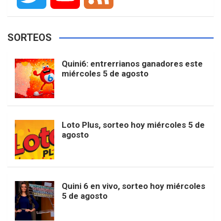
a
n
i
i
o
T
Y
F
SORTEOS
c
s
k
n
o
w
o
e
Quini6: entrerrianos ganadores este
miércoles 5 de agosto
e
t
T
t
g
i
u
e
b
a
o
e
l
t
T
d
Loto Plus, sorteo hoy miércoles 5 de
agosto
o
g
k
r
e
t
u
o
r
e
M
e
b
Quini 6 en vivo, sorteo hoy miércoles
5 de agosto
k
a
s
a
r
e