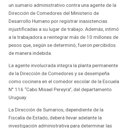
a
w
h
h
un sumario administrativo contra una agente de la
c
i
a
a
Dirección de Comedores del Ministerio de
e
t
t
r
Desarrollo Humano por registrar inasistencias
b
t
s
e
injustificadas a su lugar de trabajo. Además, intimó
o
e
A
a la trabajadora a reintegrar más de 10 millones de
pesos que, según se determinó, fueron percibidos
o
r
p
de manera indebida.
k
p
La agente involucrada integra la planta permanente
de la Dirección de Comedores y se desempeña
como cocinera en el comedor escolar de la Escuela
N° 116 “Cabo Misael Pereyra”, del departamento
Uruguay.
La Dirección de Sumarios, dependiente de la
Fiscalía de Estado, deberá llevar adelante la
investigación administrativa para determinar las