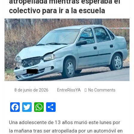
atropellada mientras esperaba el
colectivo para ir a la escuela
8 de junio de 2026
EntreRíosYA
No Comments
F
T
W
S
a
wi
h
h
Una adolescente de 13 años murió este lunes por
ce
tt
at
ar
la mañana tras ser atropellada por un automóvil en