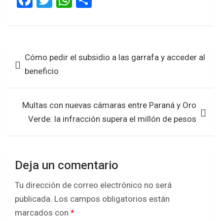
F
T
W
S
a
wi
h
h
ce
tt
at
ar
b
er
s
e
Navegación
Cómo pedir el subsidio a las garrafa y acceder al
o
A
de
beneficio
o
p
entradas
k
p
Multas con nuevas cámaras entre Paraná y Oro
Verde: la infracción supera el millón de pesos
Deja un comentario
Tu dirección de correo electrónico no será
publicada.
Los campos obligatorios están
marcados con
*