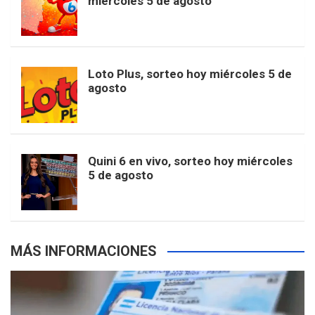
miércoles 5 de agosto
o
g
k
r
e
t
u
o
r
e
M
Loto Plus, sorteo hoy miércoles 5 de
e
b
agosto
k
a
s
a
r
e
m
t
p
Quini 6 en vivo, sorteo hoy miércoles
5 de agosto
s
MÁS INFORMACIONES