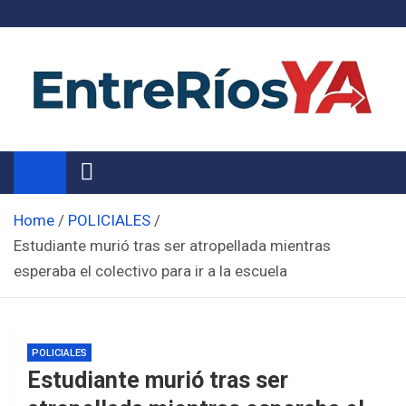
Skip
to
content
Noticias de Entre Ríos
Información de toda la provincia ahora
Home
POLICIALES
Estudiante murió tras ser atropellada mientras
esperaba el colectivo para ir a la escuela
POLICIALES
Estudiante murió tras ser