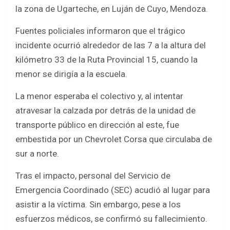
b
er
s
e
la zona de Ugarteche, en Luján de Cuyo, Mendoza.
o
A
Fuentes policiales informaron que el trágico
o
p
incidente ocurrió alrededor de las 7 a la altura del
k
p
kilómetro 33 de la Ruta Provincial 15, cuando la
menor se dirigía a la escuela.
La menor esperaba el colectivo y, al intentar
atravesar la calzada por detrás de la unidad de
transporte público en dirección al este, fue
embestida por un Chevrolet Corsa que circulaba de
sur a norte.
Tras el impacto, personal del Servicio de
Emergencia Coordinado (SEC) acudió al lugar para
asistir a la víctima. Sin embargo, pese a los
esfuerzos médicos, se confirmó su fallecimiento.