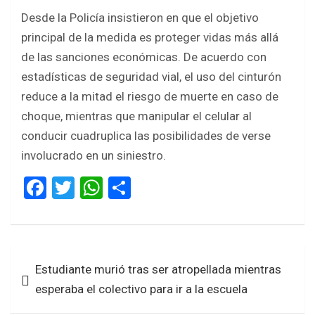
Desde la Policía insistieron en que el objetivo
principal de la medida es proteger vidas más allá
de las sanciones económicas. De acuerdo con
estadísticas de seguridad vial, el uso del cinturón
reduce a la mitad el riesgo de muerte en caso de
choque, mientras que manipular el celular al
conducir cuadruplica las posibilidades de verse
involucrado en un siniestro.
F
T
W
S
a
wi
h
h
ce
tt
at
ar
b
er
s
e
Navegación
Estudiante murió tras ser atropellada mientras
o
A
de
esperaba el colectivo para ir a la escuela
o
p
entradas