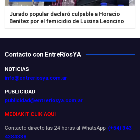
Jurado popular declaró culpable a Horacio
Benítez por el femicidio de Luisina Leoncino
Contacto con EntreRíosYA
NOTICIAS
info@entreriosya.com.ar
PUBLICIDAD
publicidad@entreriosya.com.ar
MEDIAKIT CLIK AQUI
Contacto directo las 24 horas al WhatsApp
(+54) 343
4384338