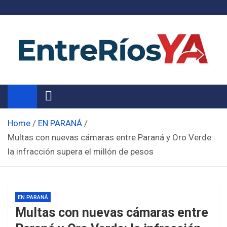
Skip
to
content
Noticias de Entre Ríos
Información de toda la provincia ahora
Home
EN PARANÁ
Multas con nuevas cámaras entre Paraná y Oro Verde:
la infracción supera el millón de pesos
EN PARANÁ
Multas con nuevas cámaras entre