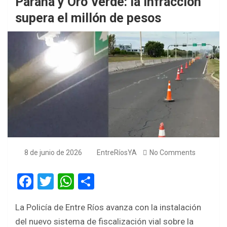
Paraná y Oro Verde: la infracción
supera el millón de pesos
8 de junio de 2026
EntreRíosYA
No Comments
F
T
W
S
a
wi
h
h
La Policía de Entre Ríos avanza con la instalación
ce
tt
at
ar
del nuevo sistema de fiscalización vial sobre la