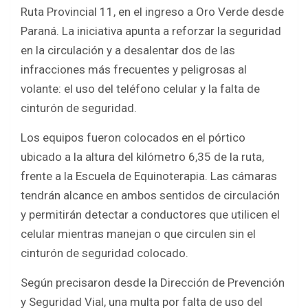
b
er
s
e
Ruta Provincial 11, en el ingreso a Oro Verde desde
o
A
Paraná. La iniciativa apunta a reforzar la seguridad
o
p
en la circulación y a desalentar dos de las
k
p
infracciones más frecuentes y peligrosas al
volante: el uso del teléfono celular y la falta de
cinturón de seguridad.
Los equipos fueron colocados en el pórtico
ubicado a la altura del kilómetro 6,35 de la ruta,
frente a la Escuela de Equinoterapia. Las cámaras
tendrán alcance en ambos sentidos de circulación
y permitirán detectar a conductores que utilicen el
celular mientras manejan o que circulen sin el
cinturón de seguridad colocado.
Según precisaron desde la Dirección de Prevención
y Seguridad Vial, una multa por falta de uso del