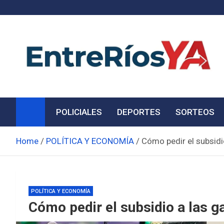
Skip
to
content
Noticias de Entre Ríos
Información de toda la provincia ahora
POLICIALES
DEPORTES
SORTEOS
Home
POLÍTICA Y ECONOMÍA
Cómo pedir el subsidio
POLÍTICA Y ECONOMÍA
Cómo pedir el subsidio a las ga