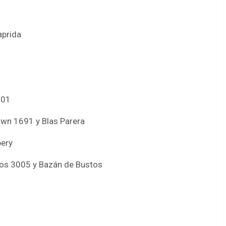
aprida
201
own 1691 y Blas Parera
bery
íos 3005 y Bazán de Bustos