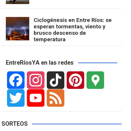
Ciclogénesis en Entre Ríos: se
esperan tormentas, viento y
brusco descenso de
temperatura
EntreRíosYA en las redes
F
I
T
P
G
a
n
i
i
o
T
Y
F
SORTEOS