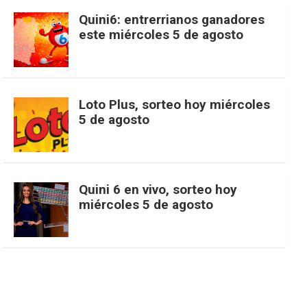
c
s
k
n
o
w
o
e
Quini6: entrerrianos ganadores
este miércoles 5 de agosto
e
t
T
t
g
i
u
e
b
a
o
e
l
t
T
d
Loto Plus, sorteo hoy miércoles
5 de agosto
o
g
k
r
e
t
u
o
r
e
M
e
b
Quini 6 en vivo, sorteo hoy
miércoles 5 de agosto
k
a
s
a
r
e
m
t
p
s