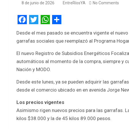
8 de junio de 2026
EntreRíosYA
No Comments
F
T
W
S
Desde el mes pasado se encuentra vigente el nuevo 
a
w
h
h
garrafas sociales que reemplazó al Programa Hogar
c
i
a
a
El nuevo Registro de Subsidios Energéticos Focali
e
t
t
r
automáticos al momento de la compra, siempre y cuan
b
t
s
e
Nación y MODO.
o
e
A
o
r
p
Desde este lunes, ya se pueden adquirir las garrafa
desde el comercio ubicado en en avenida Jorge Newb
k
p
Los precios vigentes
Asimismo rigen nuevos precios para las garrafas. La
kilos $38.000 y la de 45 kilos 89.000 pesos.