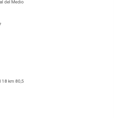
al del Medio
7
l 18 km 80,5