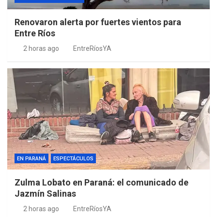
Renovaron alerta por fuertes vientos para
Entre Ríos
2 horas ago
EntreRíosYA
EN PARANÁ
ESPECTÁCULOS
Zulma Lobato en Paraná: el comunicado de
Jazmín Salinas
2 horas ago
EntreRíosYA