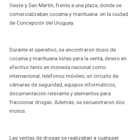
b
er
s
e
Oeste y San Martín, frente a una plaza, donde se
o
A
comercializaban cocaína y marihuana. en la ciudad
o
p
de Concepción del Uruguay.
k
p
Durante el operativo, se encontraron dosis de
cocaína y marihuana listas para la venta, dinero en
efectivo tanto en moneda nacional como
internacional, teléfonos móviles, un circuito de
cámaras de seguridad, equipos informáticos,
documentación relevante y elementos para
fraccionar drogas. Además, se secuestraron dos
motos.
Las ventas de drogas se realizaban a cualquier