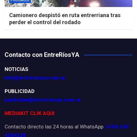
POLICIALES
Camionero despistó en ruta entrerriana tras
perder el control del rodado
Contacto con EntreRíosYA
NOTICIAS
info@entreriosya.com.ar
PUBLICIDAD
publicidad@entreriosya.com.ar
MEDIAKIT CLIK AQUI
Contacto directo las 24 horas al WhatsApp
(+54) 343
4384338