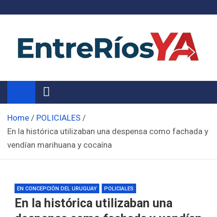
Skip
to
content
Noticias de Entre Ríos
Información de toda la provincia ahora
Home
POLICIALES
En la histórica utilizaban una despensa como fachada y
vendían marihuana y cocaína
EN CONCEPCIÓN DEL URUGUAY
POLICIALES
En la histórica utilizaban una