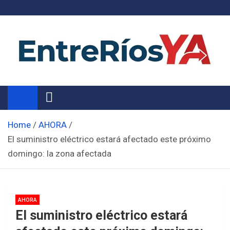
Skip
to
content
Noticias de Entre Ríos
Información de toda la provincia ahora
Home
AHORA
El suministro eléctrico estará afectado este próximo
domingo: la zona afectada
AHORA
El suministro eléctrico estará