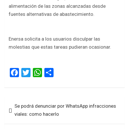
alimentación de las zonas alcanzadas desde
fuentes alternativas de abastecimiento.
Enersa solicita a los usuarios disculpar las
molestias que estas tareas pudieran ocasionar.
F
T
W
S
a
wi
h
h
ce
tt
at
ar
b
er
s
e
Navegación
Se podrá denunciar por WhatsApp infracciones
o
A
de
viales: como hacerlo
o
p
entradas
k
p