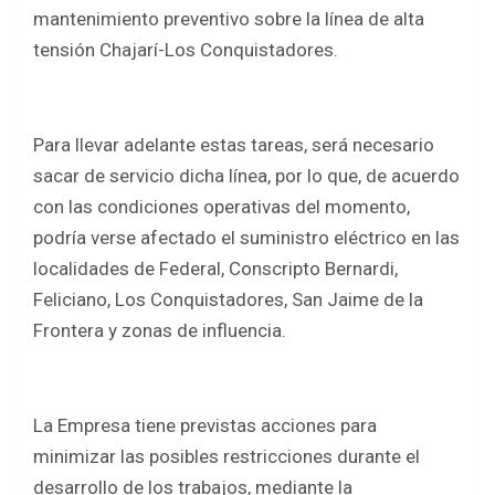
b
er
s
e
mantenimiento preventivo sobre la línea de alta
o
A
tensión Chajarí-Los Conquistadores.
o
p
k
p
Para llevar adelante estas tareas, será necesario
sacar de servicio dicha línea, por lo que, de acuerdo
con las condiciones operativas del momento,
podría verse afectado el suministro eléctrico en las
localidades de Federal, Conscripto Bernardi,
Feliciano, Los Conquistadores, San Jaime de la
Frontera y zonas de influencia.
La Empresa tiene previstas acciones para
minimizar las posibles restricciones durante el
desarrollo de los trabajos, mediante la