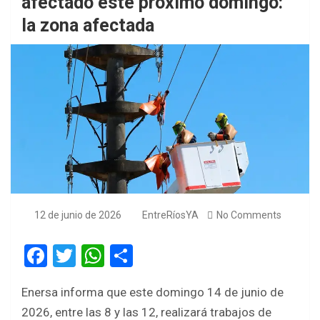
afectado este próximo domingo:
la zona afectada
12 de junio de 2026
EntreRíosYA
No Comments
F
T
W
S
a
wi
h
h
Enersa informa que este domingo 14 de junio de
ce
tt
at
ar
2026, entre las 8 y las 12, realizará trabajos de