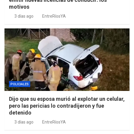
motivos
3 días ago
EntreRíosYA
POLICIALES
Dijo que su esposa murió al explotar un celular,
pero las pericias lo contradijeron y fue
detenido
3 días ago
EntreRíosYA