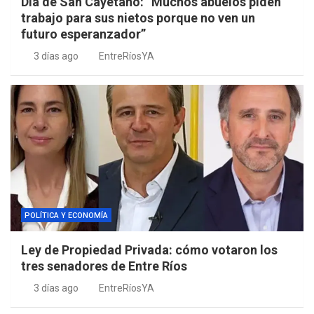
Día de San Cayetano: “Muchos abuelos piden
trabajo para sus nietos porque no ven un
futuro esperanzador”
3 días ago
EntreRíosYA
POLÍTICA Y ECONOMÍA
Ley de Propiedad Privada: cómo votaron los
tres senadores de Entre Ríos
3 días ago
EntreRíosYA