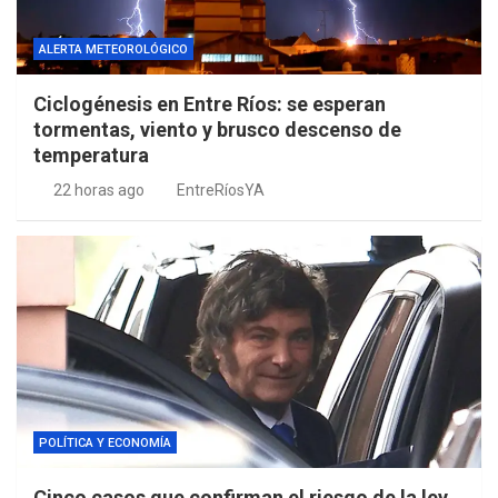
ALERTA METEOROLÓGICO
Ciclogénesis en Entre Ríos: se esperan
tormentas, viento y brusco descenso de
temperatura
22 horas ago
EntreRíosYA
POLÍTICA Y ECONOMÍA
Cinco casos que confirman el riesgo de la ley