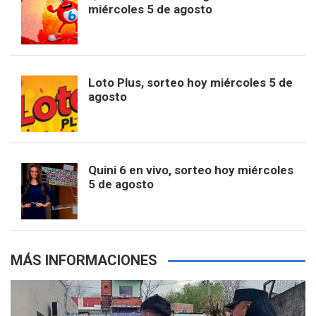
t
T
d
miércoles 5 de agosto
o
g
k
r
e
t
u
o
r
e
M
Loto Plus, sorteo hoy miércoles 5 de
e
b
agosto
k
a
s
a
r
e
m
t
p
Quini 6 en vivo, sorteo hoy miércoles
5 de agosto
s
MÁS INFORMACIONES