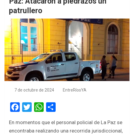
Paz: Atacaron a piedrazos un
patrullero
7 de octubre de 2024
EntreRíosYA
F
T
W
S
a
wi
h
h
En momentos que el personal policial de La Paz se
ce
tt
at
ar
encontraba realizando una recorrida jurisdiccional,