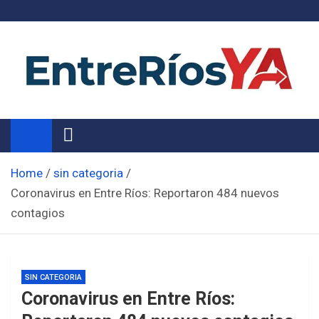
Skip
to
content
Noticias de Entre Ríos
Información de toda la provincia ahora
Home
sin categoria
Coronavirus en Entre Ríos: Reportaron 484 nuevos
contagios
SIN CATEGORIA
Coronavirus en Entre Ríos: