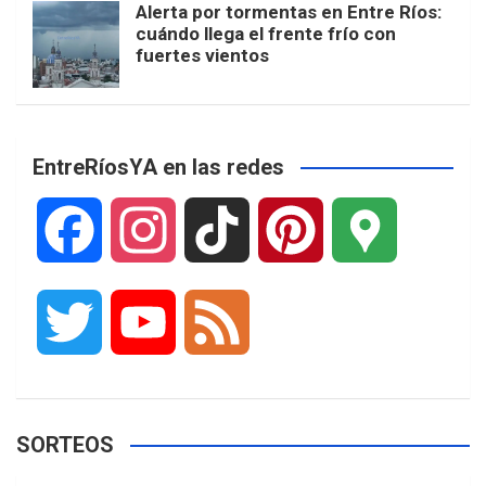
Alerta por tormentas en Entre Ríos:
cuándo llega el frente frío con
fuertes vientos
EntreRíosYA en las redes
F
I
T
P
G
a
n
i
i
o
T
Y
F
c
s
k
n
o
w
o
e
e
t
T
t
g
SORTEOS
i
u
e