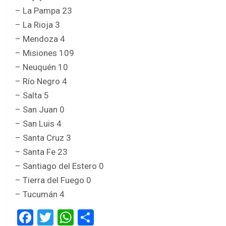
– La Pampa 23
– La Rioja 3
– Mendoza 4
– Misiones 109
– Neuquén 10
– Río Negro 4
– Salta 5
– San Juan 0
– San Luis 4
– Santa Cruz 3
– Santa Fe 23
– Santiago del Estero 0
– Tierra del Fuego 0
– Tucumán 4
F
T
W
S