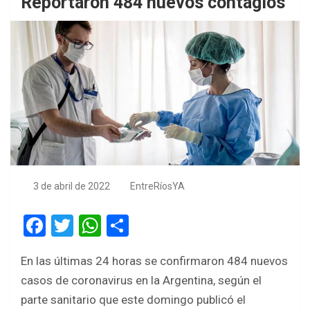
Reportaron 484 nuevos contagios
3 de abril de 2022
EntreRíosYA
F
T
W
S
a
wi
h
h
En las últimas 24 horas se confirmaron 484 nuevos
ce
tt
at
ar
casos de coronavirus en la Argentina, según el
b
er
s
e
parte sanitario que este domingo publicó el