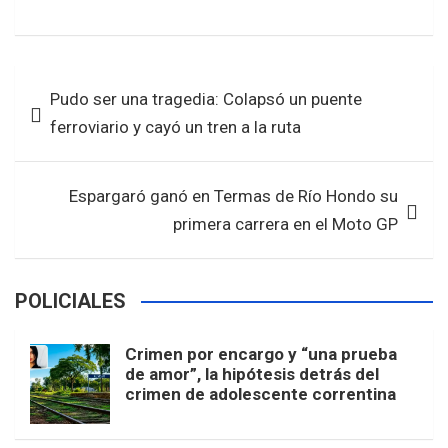
a
wi
h
h
ce
tt
at
ar
b
er
s
e
Navegación
Pudo ser una tragedia: Colapsó un puente
o
A
de
ferroviario y cayó un tren a la ruta
o
p
entradas
k
p
Espargaró ganó en Termas de Río Hondo su
primera carrera en el Moto GP
POLICIALES
Crimen por encargo y “una prueba
de amor”, la hipótesis detrás del
crimen de adolescente correntina