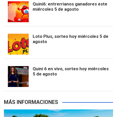
b
a
o
e
l
Quini6: entrerrianos ganadores este
t
T
d
miércoles 5 de agosto
o
g
k
r
e
t
u
o
r
e
M
Loto Plus, sorteo hoy miércoles 5 de
e
b
agosto
k
a
s
a
r
e
m
t
p
Quini 6 en vivo, sorteo hoy miércoles
5 de agosto
s
MÁS INFORMACIONES