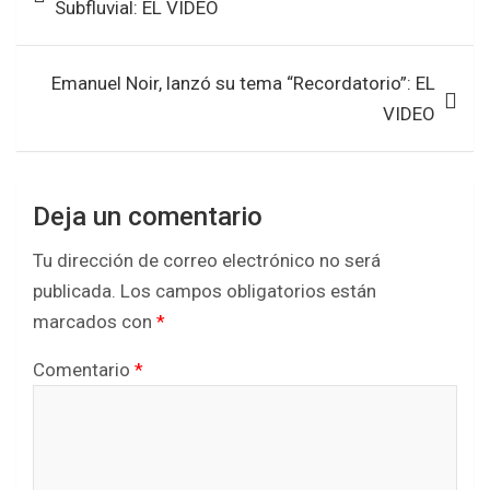
Subfluvial: EL VIDEO
o
p
entradas
k
p
Emanuel Noir, lanzó su tema “Recordatorio”: EL
VIDEO
Deja un comentario
Tu dirección de correo electrónico no será
publicada.
Los campos obligatorios están
marcados con
*
Comentario
*