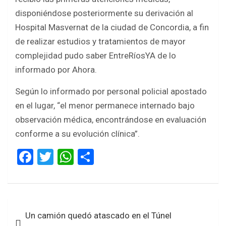
disponiéndose posteriormente su derivación al
Hospital Masvernat de la ciudad de Concordia, a fin
de realizar estudios y tratamientos de mayor
complejidad pudo saber EntreRíosYA de lo
informado por Ahora.
Según lo informado por personal policial apostado
en el lugar, “el menor permanece internado bajo
observación médica, encontrándose en evaluación
conforme a su evolución clínica”.
F
T
W
S
a
wi
h
h
ce
tt
at
ar
b
er
s
e
Navegación
Un camión quedó atascado en el Túnel
o
A
de