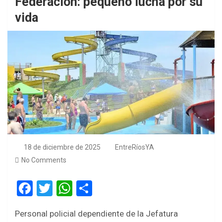
Federacion: pequeño lucha por su
vida
18 de diciembre de 2025
EntreRíosYA
No Comments
F
T
W
S
a
wi
h
h
Personal policial dependiente de la Jefatura
ce
tt
at
ar