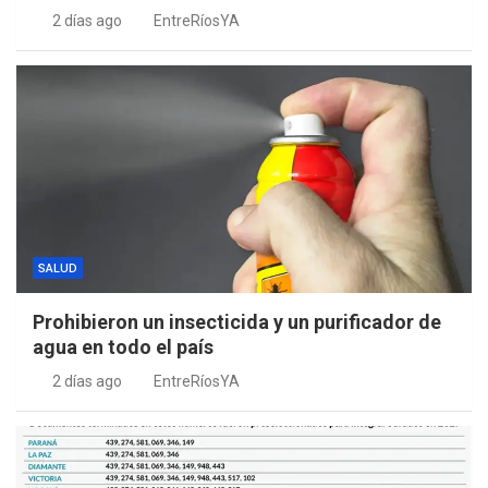
2 días ago
EntreRíosYA
SALUD
Prohibieron un insecticida y un purificador de
agua en todo el país
2 días ago
EntreRíosYA