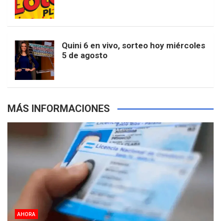
k
a
s
a
r
e
m
t
p
Quini 6 en vivo, sorteo hoy miércoles
5 de agosto
s
MÁS INFORMACIONES
AHORA