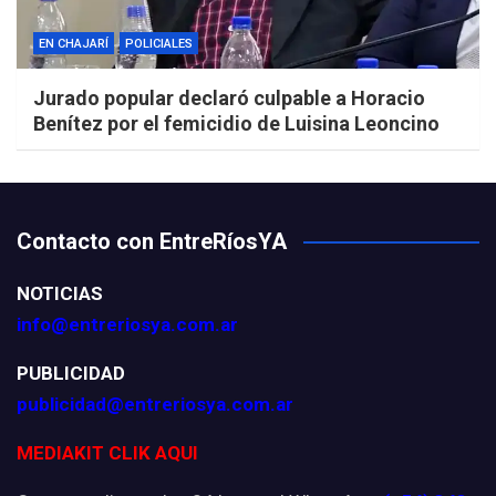
EN CHAJARÍ
POLICIALES
Jurado popular declaró culpable a Horacio
Benítez por el femicidio de Luisina Leoncino
Contacto con EntreRíosYA
NOTICIAS
info@entreriosya.com.ar
PUBLICIDAD
publicidad@entreriosya.com.ar
MEDIAKIT CLIK AQUI