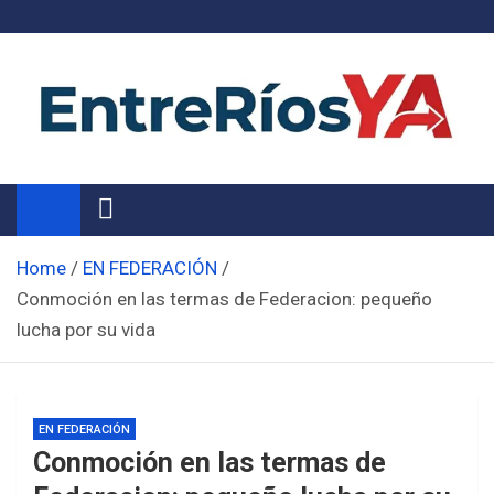
Skip
to
content
Noticias de Entre Ríos
Información de toda la provincia ahora
Home
EN FEDERACIÓN
Conmoción en las termas de Federacion: pequeño
lucha por su vida
EN FEDERACIÓN
Conmoción en las termas de