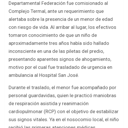
Departamental Federación fue comisionado al
b
er
s
e
Complejo Termal, ante un requerimiento que
o
A
alertaba sobre la presencia de un menor de edad
o
p
con riesgo de vida. Al arribar al lugar, los efectivos
k
p
tomaron conocimiento de que un niño de
aproximadamente tres años había sido hallado
inconsciente en una de las piletas del predio,
presentando aparentes signos de ahogamiento,
motivo por el cual fue trasladado de urgencia en
ambulancia al Hospital San José.
Durante el traslado, el menor fue acompañado por
personal guardavidas, quien le practicó maniobras
de respiración asistida y reanimación
cardiopulmonar (RCP) con el objetivo de estabilizar
sus signos vitales. Ya en el nosocomio local, el niño
recibió las primeras atenciones médicas,