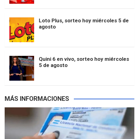
t
u
o
r
e
M
Loto Plus, sorteo hoy miércoles 5 de
e
b
agosto
k
a
s
a
r
e
m
t
p
Quini 6 en vivo, sorteo hoy miércoles
5 de agosto
s
MÁS INFORMACIONES