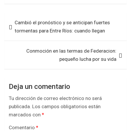
ce
tt
at
ar
b
er
s
e
Navegación
Cambió el pronóstico y se anticipan fuertes
o
A
de
tormentas para Entre Ríos: cuando llegan
o
p
entradas
k
p
Conmoción en las termas de Federacion:
pequeño lucha por su vida
Deja un comentario
Tu dirección de correo electrónico no será
publicada.
Los campos obligatorios están
marcados con
*
Comentario
*