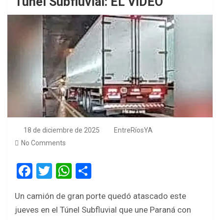
Túnel Subfluvial: EL VIDEO
18 de diciembre de 2025
EntreRíosYA
No Comments
F
T
W
S
a
wi
h
h
Un camión de gran porte quedó atascado este
ce
tt
at
ar
jueves en el Túnel Subfluvial que une Paraná con
b
er
s
e