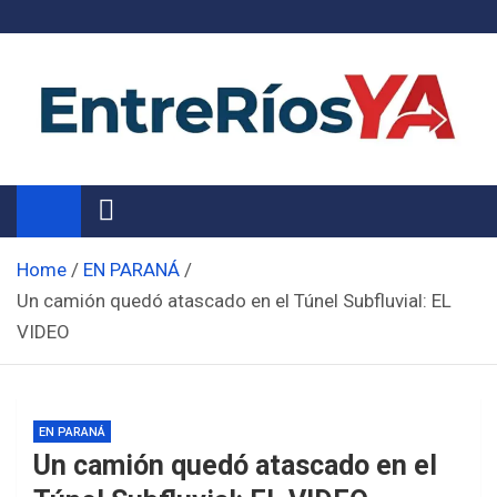
Skip
to
content
Noticias de Entre Ríos
Información de toda la provincia ahora
Home
EN PARANÁ
Un camión quedó atascado en el Túnel Subfluvial: EL
VIDEO
EN PARANÁ
Un camión quedó atascado en el