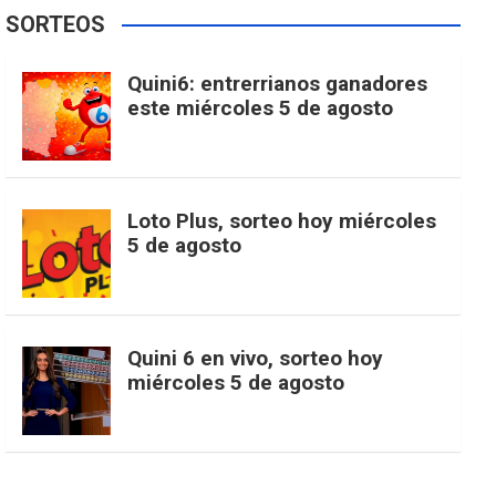
e
t
T
t
g
SORTEOS
i
u
e
b
a
o
e
l
Quini6: entrerrianos ganadores
t
T
d
este miércoles 5 de agosto
o
g
k
r
e
t
u
o
r
e
M
Loto Plus, sorteo hoy miércoles
e
b
5 de agosto
k
a
s
a
r
e
m
t
p
Quini 6 en vivo, sorteo hoy
miércoles 5 de agosto
s