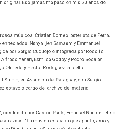
ón original. Eso jamás me pasó en mis 20 años de
rosos músicos. Cristian Borneo, baterista de Petra,
ipó en teclados; Nanya Ijeh Samsam y Emmanuel
gida por Sergio Cuquejo e integrada por Rodolfo
o, Alfredo Yahari, Esmilce Godoy y Pedro Sosa en
tiago Olmedo y Héctor Rodríguez en cello.
nd Studio, en Asunción del Paraguay, con Sergio
z estuvo a cargo del archivo del material.
”, conducido por Gastón Pauls, Emanuel Noir se refirió
ue atravesó. “La música cristiana que apunto, amo y
que Dios hizo en mí”, expresó el cantante.