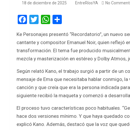
18 de diciembre de 2025
EntreRíosYA
No Comment
F
T
W
S
a
wi
h
h
Ke Personajes presentó “Recordatorio”, un nuevo se
ce
tt
at
ar
cantante y compositor Emanuel Noir, quien reflejó e
b
er
s
e
transformación. El tema fue producido musicalmente
o
A
mezcla y masterización en estéreo y Dolby Atmos, 
o
p
Según relató Kano, el trabajo surgió a partir de un c
k
p
mensaje de Ema que necesitaba hablar conmigo, la 
canción y que creía que era la persona indicada para 
siguiente recibió la maqueta y comenzó a desarrolla
El proceso tuvo características poco habituales. “G
hace dos versiones mínimo. Y que haya quedado con 
explicó Kano. Además, destacó que la voz que quedó 