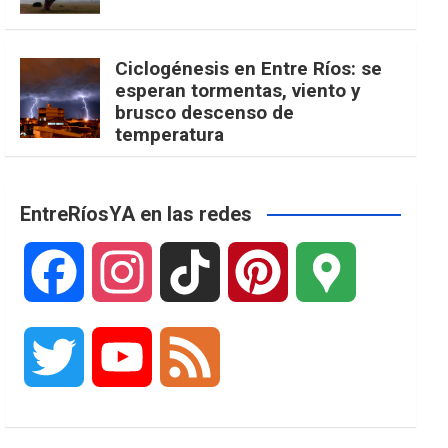
Ciclogénesis en Entre Ríos: se
esperan tormentas, viento y
brusco descenso de
temperatura
EntreRíosYA en las redes
F
I
T
P
G
a
n
i
i
o
T
Y
F
c
s
k
n
o
w
o
e