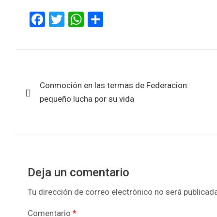
F
T
W
S
a
wi
h
h
ce
tt
at
ar
b
er
s
e
Navegación
o
A
Conmoción en las termas de Federacion:
de
o
p
pequeño lucha por su vida
k
p
entradas
Deja un comentario
Tu dirección de correo electrónico no será publicada
Comentario
*