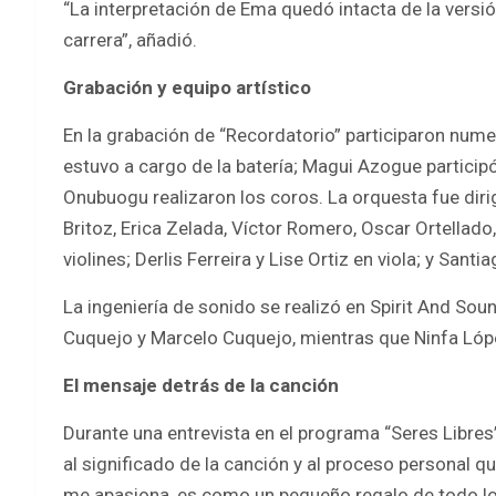
“La interpretación de Ema quedó intacta de la versi
carrera”, añadió.
Grabación y equipo artístico
En la grabación de “Recordatorio” participaron nume
estuvo a cargo de la batería; Magui Azogue partic
Onubuogu realizaron los coros. La orquesta fue diri
Britoz, Erica Zelada, Víctor Romero, Oscar Ortellad
violines; Derlis Ferreira y Lise Ortiz en viola; y San
La ingeniería de sonido se realizó en Spirit And Sou
Cuquejo y Marcelo Cuquejo, mientras que Ninfa Lópe
El mensaje detrás de la canción
Durante una entrevista en el programa “Seres Libres
al significado de la canción y al proceso personal q
me apasiona, es como un pequeño regalo de todo lo 