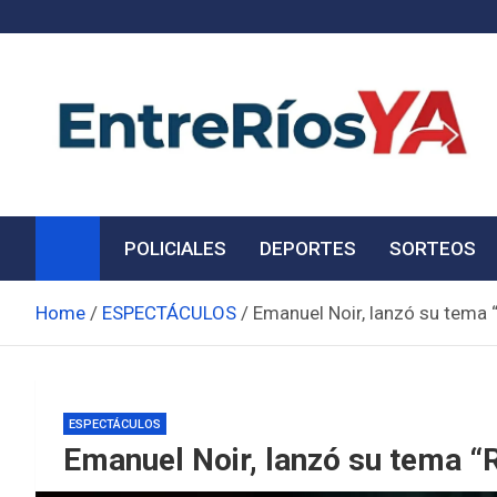
Skip
to
content
Noticias de Entre Ríos
Información de toda la provincia ahora
POLICIALES
DEPORTES
SORTEOS
Home
ESPECTÁCULOS
Emanuel Noir, lanzó su tema 
ESPECTÁCULOS
Emanuel Noir, lanzó su tema “