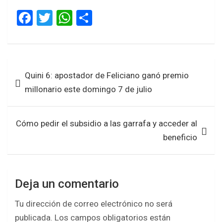
F
T
W
S
a
wi
h
h
ce
tt
at
ar
b
er
s
e
Navegación
Quini 6: apostador de Feliciano ganó premio
o
A
de
millonario este domingo 7 de julio
o
p
entradas
k
p
Cómo pedir el subsidio a las garrafa y acceder al
beneficio
Deja un comentario
Tu dirección de correo electrónico no será
publicada.
Los campos obligatorios están