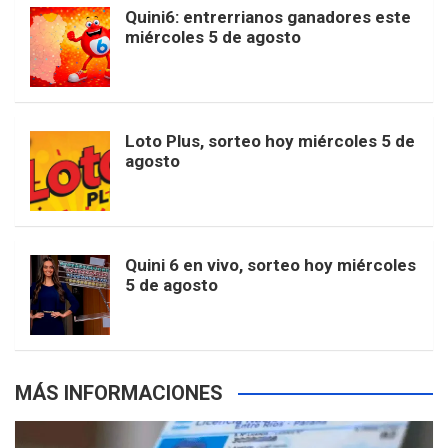
b
a
o
e
l
Quini6: entrerrianos ganadores este
t
T
d
miércoles 5 de agosto
o
g
k
r
e
t
u
o
r
e
M
Loto Plus, sorteo hoy miércoles 5 de
e
b
agosto
k
a
s
a
r
e
m
t
p
Quini 6 en vivo, sorteo hoy miércoles
5 de agosto
s
MÁS INFORMACIONES