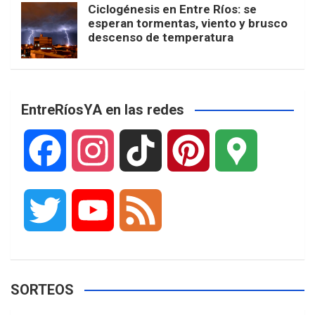
Ciclogénesis en Entre Ríos: se
esperan tormentas, viento y brusco
descenso de temperatura
EntreRíosYA en las redes
F
I
T
P
G
a
n
i
i
o
T
Y
F
c
s
k
n
o
w
o
e
e
t
T
t
g
SORTEOS
i
u
e