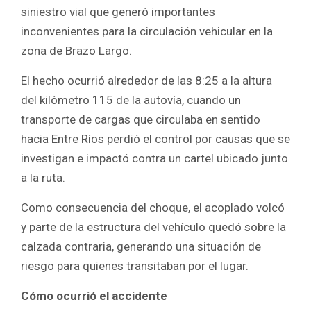
b
er
s
e
siniestro vial que generó importantes
o
A
inconvenientes para la circulación vehicular en la
o
p
zona de Brazo Largo.
k
p
El hecho ocurrió alrededor de las 8:25 a la altura
del kilómetro 115 de la autovía, cuando un
transporte de cargas que circulaba en sentido
hacia Entre Ríos perdió el control por causas que se
investigan e impactó contra un cartel ubicado junto
a la ruta.
Como consecuencia del choque, el acoplado volcó
y parte de la estructura del vehículo quedó sobre la
calzada contraria, generando una situación de
riesgo para quienes transitaban por el lugar.
Cómo ocurrió el accidente