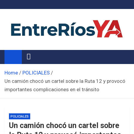
Skip
to
content
Noticias de Entre Ríos
Información de toda la provincia ahora
Home
POLICIALES
Un camión chocó un cartel sobre la Ruta 12 y provocó
importantes complicaciones en el tránsito
POLICIALES
Un camión chocó un cartel sobre