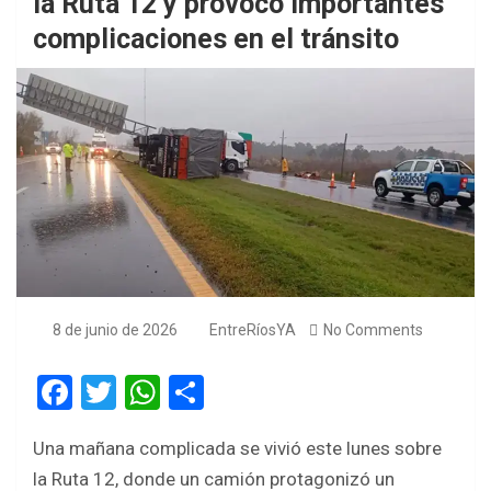
la Ruta 12 y provocó importantes
complicaciones en el tránsito
8 de junio de 2026
EntreRíosYA
No Comments
F
T
W
S
a
wi
h
h
Una mañana complicada se vivió este lunes sobre
ce
tt
at
ar
la Ruta 12, donde un camión protagonizó un