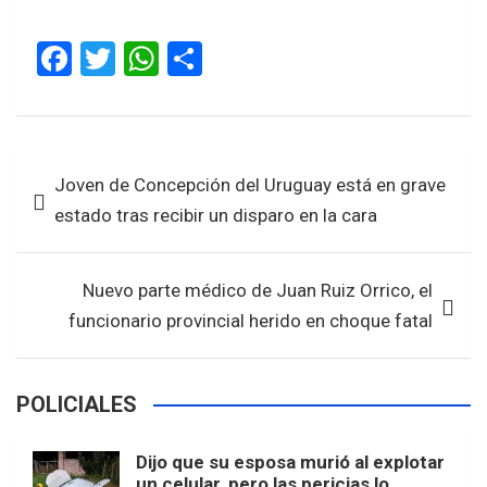
F
T
W
S
a
wi
h
h
ce
tt
at
ar
b
er
s
e
Navegación
Joven de Concepción del Uruguay está en grave
o
A
de
estado tras recibir un disparo en la cara
o
p
entradas
k
p
Nuevo parte médico de Juan Ruiz Orrico, el
funcionario provincial herido en choque fatal
POLICIALES
Dijo que su esposa murió al explotar
un celular, pero las pericias lo