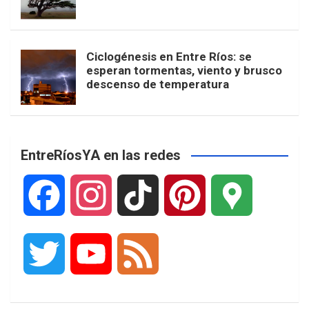
Ciclogénesis en Entre Ríos: se
esperan tormentas, viento y brusco
descenso de temperatura
EntreRíosYA en las redes
F
I
T
P
G
a
n
i
i
o
T
Y
F
c
s
k
n
o
w
o
e