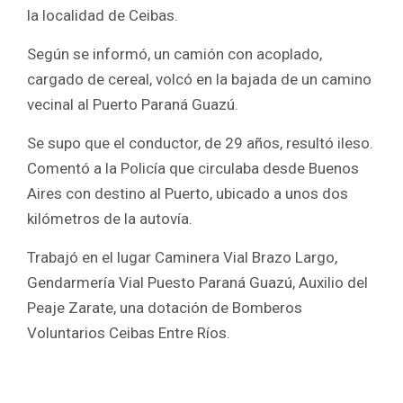
b
er
s
e
la localidad de Ceibas.
o
A
Según se informó, un camión con acoplado,
o
p
cargado de cereal, volcó en la bajada de un camino
k
p
vecinal al Puerto Paraná Guazú.
Se supo que el conductor, de 29 años, resultó ileso.
Comentó a la Policía que circulaba desde Buenos
Aires con destino al Puerto, ubicado a unos dos
kilómetros de la autovía.
Trabajó en el lugar Caminera Vial Brazo Largo,
Gendarmería Vial Puesto Paraná Guazú, Auxilio del
Peaje Zarate, una dotación de Bomberos
Voluntarios Ceibas Entre Ríos.