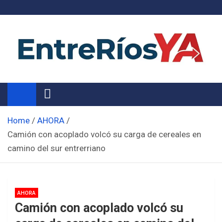
Skip
to
content
Noticias de Entre Ríos
Información de toda la provincia ahora
Home
AHORA
Camión con acoplado volcó su carga de cereales en
camino del sur entrerriano
AHORA
Camión con acoplado volcó su