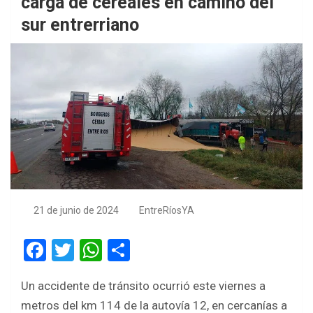
carga de cereales en camino del
sur entrerriano
21 de junio de 2024
EntreRíosYA
F
T
W
S
a
wi
h
h
Un accidente de tránsito ocurrió este viernes a
ce
tt
at
ar
metros del km 114 de la autovía 12, en cercanías a