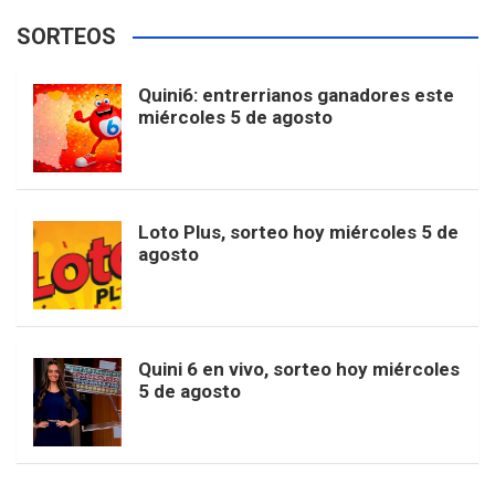
e
t
T
t
g
SORTEOS
i
u
e
b
a
o
e
l
Quini6: entrerrianos ganadores este
t
T
d
miércoles 5 de agosto
o
g
k
r
e
t
u
o
r
e
M
Loto Plus, sorteo hoy miércoles 5 de
e
b
agosto
k
a
s
a
r
e
m
t
p
Quini 6 en vivo, sorteo hoy miércoles
5 de agosto
s